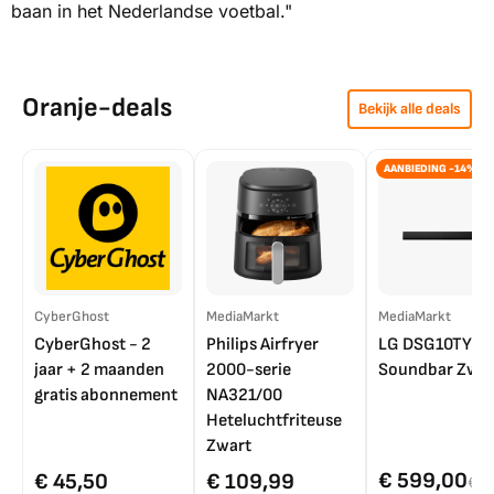
baan in het Nederlandse voetbal."
Oranje-deals
Bekijk alle deals
AANBIEDING -14%
CyberGhost
MediaMarkt
MediaMarkt
CyberGhost - 2
Philips Airfryer
LG DSG10TY
jaar + 2 maanden
2000-serie
Soundbar Zwar
gratis abonnement
NA321/00
Heteluchtfriteuse
Zwart
€ 599,00
€ 45,50
€ 109,99
€ 7