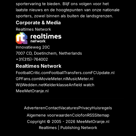
sportervaring te bieden. Blijf ons volgen voor het
laatste nieuws en de hoogtepunten van onze nationale
sporters, zowel binnen als buiten de landsgrenzen.
Corporate & Media
Realtimes Network
Innovatieweg 20C
7007 CD, Doetinchem, Netherlands
+31(315)-764002
Realtimes Network
FootballCritic.com
FootballTransfers.com
FCUpdate.nl
GPFans.com
MovieMeter.nl
MusicMeter.nl
WijWedden.net
Kelderklasse
Anfield watch
MeeMetOranje.nl
Adverteren
Contact
Vacatures
Privacy
Huisregels
Algemene voorwaarden
Colofon
RSS
Sitemap
Copyright © 2005 - 2026
MeeMetOranje.nl
Realtimes | Publishing Network