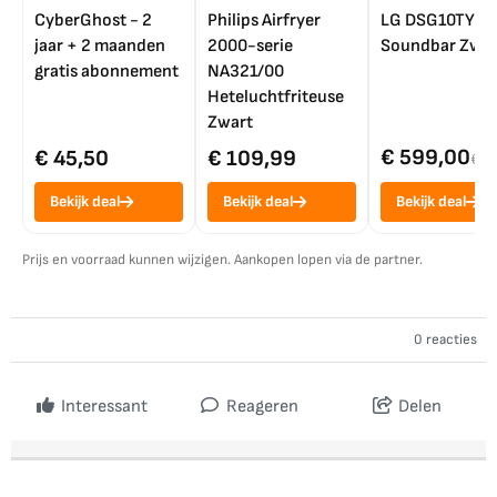
CyberGhost - 2
Philips Airfryer
LG DSG10TY
jaar + 2 maanden
2000-serie
Soundbar Zwar
gratis abonnement
NA321/00
Heteluchtfriteuse
Zwart
€ 599,00
€ 45,50
€ 109,99
€ 7
Bekijk deal
Bekijk deal
Bekijk deal
Prijs en voorraad kunnen wijzigen. Aankopen lopen via de partner.
0 reacties
Interessant
Reageren
Delen