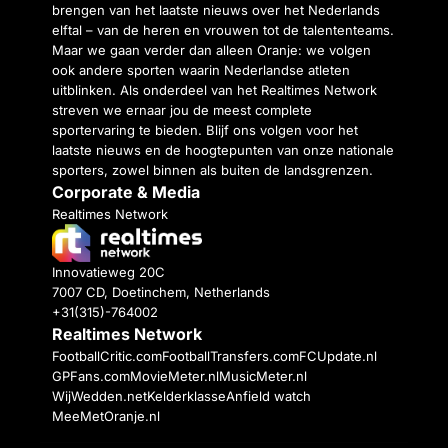
brengen van het laatste nieuws over het Nederlands
elftal – van de heren en vrouwen tot de talententeams.
Maar we gaan verder dan alleen Oranje: we volgen
ook andere sporten waarin Nederlandse atleten
uitblinken. Als onderdeel van het Realtimes Network
streven we ernaar jou de meest complete
sportervaring te bieden. Blijf ons volgen voor het
laatste nieuws en de hoogtepunten van onze nationale
sporters, zowel binnen als buiten de landsgrenzen.
Corporate & Media
Realtimes Network
Innovatieweg 20C
7007 CD, Doetinchem, Netherlands
+31(315)-764002
Realtimes Network
FootballCritic.com
FootballTransfers.com
FCUpdate.nl
GPFans.com
MovieMeter.nl
MusicMeter.nl
WijWedden.net
Kelderklasse
Anfield watch
MeeMetOranje.nl