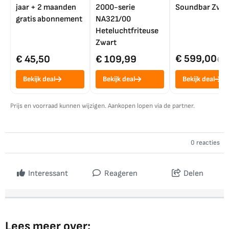
jaar + 2 maanden
2000-serie
Soundbar Zwar
gratis abonnement
NA321/00
Heteluchtfriteuse
Zwart
€ 599,00
€ 45,50
€ 109,99
€ 7
Bekijk deal
Bekijk deal
Bekijk deal
Prijs en voorraad kunnen wijzigen. Aankopen lopen via de partner.
0 reacties
Interessant
Reageren
Delen
Lees meer over: