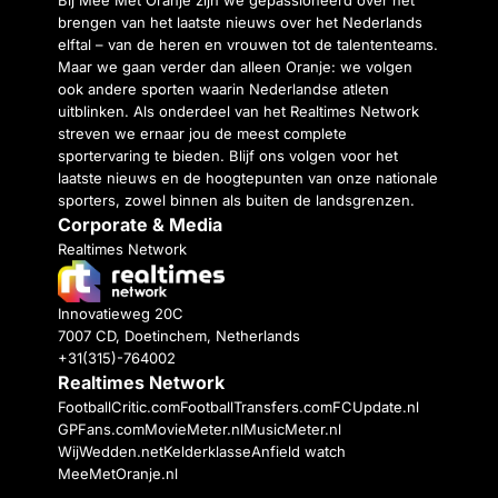
brengen van het laatste nieuws over het Nederlands
elftal – van de heren en vrouwen tot de talententeams.
Maar we gaan verder dan alleen Oranje: we volgen
ook andere sporten waarin Nederlandse atleten
uitblinken. Als onderdeel van het Realtimes Network
streven we ernaar jou de meest complete
sportervaring te bieden. Blijf ons volgen voor het
laatste nieuws en de hoogtepunten van onze nationale
sporters, zowel binnen als buiten de landsgrenzen.
Corporate & Media
Realtimes Network
Innovatieweg 20C
7007 CD, Doetinchem, Netherlands
+31(315)-764002
Realtimes Network
FootballCritic.com
FootballTransfers.com
FCUpdate.nl
GPFans.com
MovieMeter.nl
MusicMeter.nl
WijWedden.net
Kelderklasse
Anfield watch
MeeMetOranje.nl