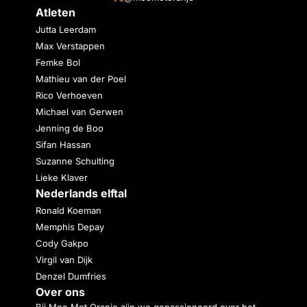
Atleten
Jutta Leerdam
Max Verstappen
Femke Bol
Mathieu van der Poel
Rico Verhoeven
Michael van Gerwen
Jenning de Boo
Sifan Hassan
Suzanne Schulting
Lieke Klaver
Nederlands elftal
Ronald Koeman
Memphis Depay
Cody Gakpo
Virgil van Dijk
Denzel Dumfries
Over ons
Bij Mee Met Oranje zijn we gepassioneerd over het