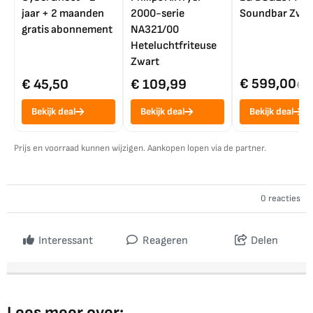
jaar + 2 maanden
2000-serie
Soundbar Zwar
gratis abonnement
NA321/00
Heteluchtfriteuse
Zwart
€ 599,00
€ 45,50
€ 109,99
€ 7
Bekijk deal
Bekijk deal
Bekijk deal
Prijs en voorraad kunnen wijzigen. Aankopen lopen via de partner.
0 reacties
Interessant
Reageren
Delen
Lees meer over: