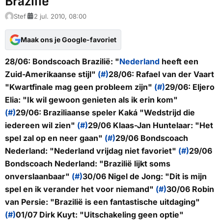
Brazilië
Stef
2 jul. 2010, 08:00
Maak ons je Google-favoriet
28/06: Bondscoach Brazilië: "
Nederland
heeft een
Zuid-Amerikaanse stijl
"
(#)
28/06: Rafael van der Vaart
"
Kwartfinale mag geen probleem zijn
"
(#)
29/06: Eljero
Elia: "
Ik wil gewoon genieten als ik erin kom
"
(#)
29/06: Braziliaanse speler Kaká "
Wedstrijd die
iedereen wil zien
"
(#)
29/06 Klaas-Jan Huntelaar: "
Het
spel zal op en neer gaan
"
(#)
29/06 Bondscoach
Nederland: "
Nederland vrijdag niet favoriet
"
(#)
29/06
Bondscoach Nederland: "
Brazilië lijkt soms
onverslaanbaar
"
(#)
30/06 Nigel de Jong: "
Dit is mijn
spel en ik verander het voor niemand
"
(#)
30/06 Robin
van Persie: "
Brazilië is een fantastische uitdaging
"
(#)
01/07 Dirk Kuyt: "
Uitschakeling geen optie
"