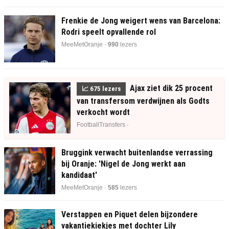
Frenkie de Jong weigert wens van Barcelona:
Rodri speelt opvallende rol
MeeMetOranje ·
990
lezers
Ajax ziet dik 25 procent
📈
678
lezers
van transfersom verdwijnen als Godts
verkocht wordt
FootballTransfers ·
Bruggink verwacht buitenlandse verrassing
bij Oranje: 'Nigel de Jong werkt aan
kandidaat'
MeeMetOranje ·
585
lezers
Verstappen en Piquet delen bijzondere
vakantiekiekjes met dochter Lily