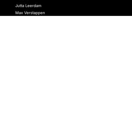
Jutta Leerdam
Max Verstappen
Femke Bol
Mathieu van der Poel
Rico Verhoeven
Michael van Gerwen
Jenning de Boo
Sifan Hassan
Suzanne Schulting
Lieke Klaver
Nederlands elftal
Ronald Koeman
Memphis Depay
Cody Gakpo
Virgil van Dijk
Denzel Dumfries
Over ons
Bij Mee Met Oranje zijn we gepassioneerd over het
brengen van het laatste nieuws over het Nederlands