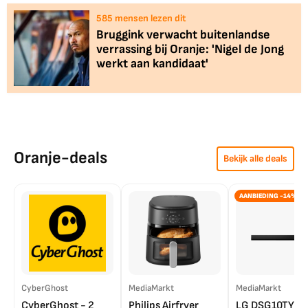
584
mensen lezen dit
Bruggink verwacht buitenlandse
verrassing bij Oranje: 'Nigel de Jong
werkt aan kandidaat'
Oranje-deals
Bekijk alle deals
AANBIEDING -14%
CyberGhost
MediaMarkt
MediaMarkt
CyberGhost - 2
Philips Airfryer
LG DSG10TY