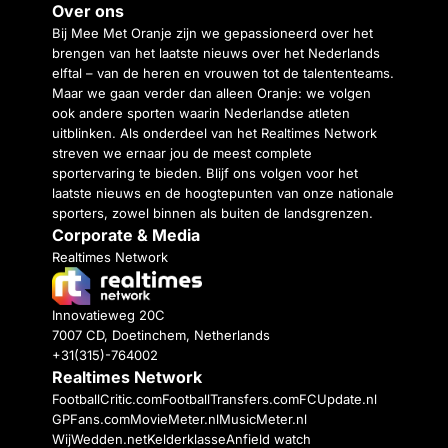
Over ons
Bij Mee Met Oranje zijn we gepassioneerd over het
brengen van het laatste nieuws over het Nederlands
elftal – van de heren en vrouwen tot de talententeams.
Maar we gaan verder dan alleen Oranje: we volgen
ook andere sporten waarin Nederlandse atleten
uitblinken. Als onderdeel van het Realtimes Network
streven we ernaar jou de meest complete
sportervaring te bieden. Blijf ons volgen voor het
laatste nieuws en de hoogtepunten van onze nationale
sporters, zowel binnen als buiten de landsgrenzen.
Corporate & Media
Realtimes Network
Innovatieweg 20C
7007 CD, Doetinchem, Netherlands
+31(315)-764002
Realtimes Network
FootballCritic.com
FootballTransfers.com
FCUpdate.nl
GPFans.com
MovieMeter.nl
MusicMeter.nl
WijWedden.net
Kelderklasse
Anfield watch