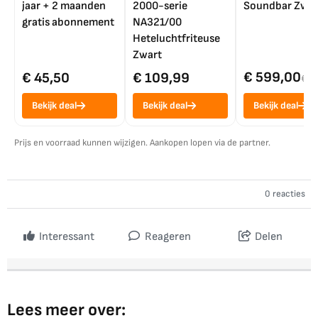
jaar + 2 maanden
2000-serie
Soundbar Zwar
gratis abonnement
NA321/00
Heteluchtfriteuse
Zwart
€ 599,00
€ 45,50
€ 109,99
€ 7
Bekijk deal
Bekijk deal
Bekijk deal
Prijs en voorraad kunnen wijzigen. Aankopen lopen via de partner.
0 reacties
Interessant
Reageren
Delen
Lees meer over: