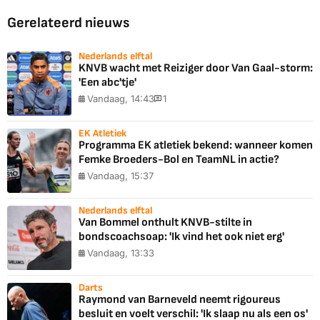
Gerelateerd nieuws
Nederlands elftal
KNVB wacht met Reiziger door Van Gaal-storm:
'Een abc'tje'
Vandaag, 14:43
1
EK Atletiek
Programma EK atletiek bekend: wanneer komen
Femke Broeders-Bol en TeamNL in actie?
Vandaag, 15:37
Nederlands elftal
Van Bommel onthult KNVB-stilte in
bondscoachsoap: 'Ik vind het ook niet erg'
Vandaag, 13:33
Darts
Raymond van Barneveld neemt rigoureus
besluit en voelt verschil: 'Ik slaap nu als een os'