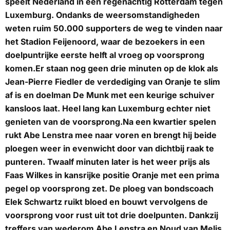
speelt Nederland in een regenachtig Rotterdam tegen
Luxemburg. Ondanks de weersomstandigheden
weten ruim 50.000 supporters de weg te vinden naar
het Stadion Feijenoord, waar de bezoekers in een
doelpuntrijke eerste helft al vroeg op voorsprong
komen.Er staan nog geen drie minuten op de klok als
Jean-Pierre Fiedler de verdediging van Oranje te slim
af is en doelman De Munk met een keurige schuiver
kansloos laat. Heel lang kan Luxemburg echter niet
genieten van de voorsprong.Na een kwartier spelen
rukt Abe Lenstra mee naar voren en brengt hij beide
ploegen weer in evenwicht door van dichtbij raak te
punteren. Twaalf minuten later is het weer prijs als
Faas Wilkes in kansrijke positie Oranje met een prima
pegel op voorsprong zet. De ploeg van bondscoach
Elek Schwartz ruikt bloed en bouwt vervolgens de
voorsprong voor rust uit tot drie doelpunten. Dankzij
treffers van wederom Abe Lenstra en Noud van Melis