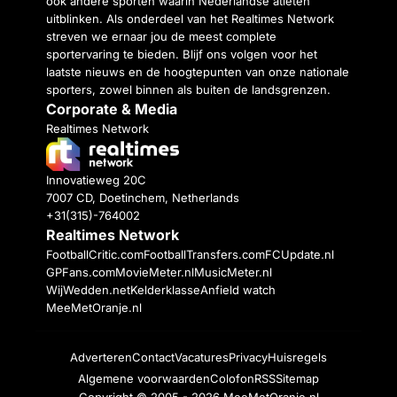
ook andere sporten waarin Nederlandse atleten
uitblinken. Als onderdeel van het Realtimes Network
streven we ernaar jou de meest complete
sportervaring te bieden. Blijf ons volgen voor het
laatste nieuws en de hoogtepunten van onze nationale
sporters, zowel binnen als buiten de landsgrenzen.
Corporate & Media
Realtimes Network
Innovatieweg 20C
7007 CD, Doetinchem, Netherlands
+31(315)-764002
Realtimes Network
FootballCritic.com
FootballTransfers.com
FCUpdate.nl
GPFans.com
MovieMeter.nl
MusicMeter.nl
WijWedden.net
Kelderklasse
Anfield watch
MeeMetOranje.nl
Adverteren
Contact
Vacatures
Privacy
Huisregels
Algemene voorwaarden
Colofon
RSS
Sitemap