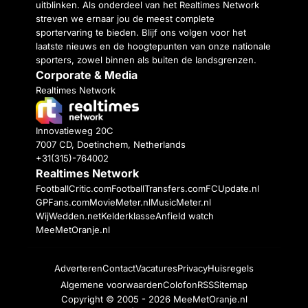
uitblinken. Als onderdeel van het Realtimes Network
streven we ernaar jou de meest complete
sportervaring te bieden. Blijf ons volgen voor het
laatste nieuws en de hoogtepunten van onze nationale
sporters, zowel binnen als buiten de landsgrenzen.
Corporate & Media
Realtimes Network
Innovatieweg 20C
7007 CD, Doetinchem, Netherlands
+31(315)-764002
Realtimes Network
FootballCritic.com
FootballTransfers.com
FCUpdate.nl
GPFans.com
MovieMeter.nl
MusicMeter.nl
WijWedden.net
Kelderklasse
Anfield watch
MeeMetOranje.nl
Adverteren
Contact
Vacatures
Privacy
Huisregels
Algemene voorwaarden
Colofon
RSS
Sitemap
Copyright © 2005 - 2026
MeeMetOranje.nl