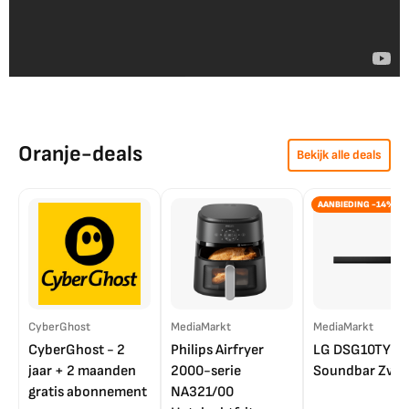
Oranje-deals
Bekijk alle deals
AANBIEDING -14%
CyberGhost
MediaMarkt
MediaMarkt
CyberGhost - 2
Philips Airfryer
LG DSG10TY
jaar + 2 maanden
2000-serie
Soundbar Zwar
gratis abonnement
NA321/00