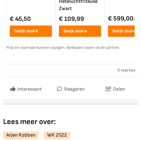
Heteluchtfriteuse
Zwart
€ 599,00
€ 45,50
€ 109,99
€ 7
Bekijk deal
Bekijk deal
Bekijk deal
Prijs en voorraad kunnen wijzigen. Aankopen lopen via de partner.
0 reacties
Interessant
Reageren
Delen
Lees meer over:
Arjen Robben
WK 2022