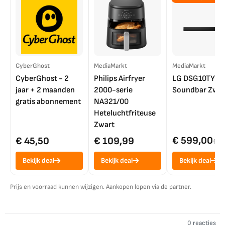
CyberGhost
MediaMarkt
MediaMarkt
CyberGhost - 2
Philips Airfryer
LG DSG10TY
jaar + 2 maanden
2000-serie
Soundbar Zwar
gratis abonnement
NA321/00
Heteluchtfriteuse
Zwart
€ 599,00
€ 45,50
€ 109,99
€ 7
Bekijk deal
Bekijk deal
Bekijk deal
Prijs en voorraad kunnen wijzigen. Aankopen lopen via de partner.
0 reacties