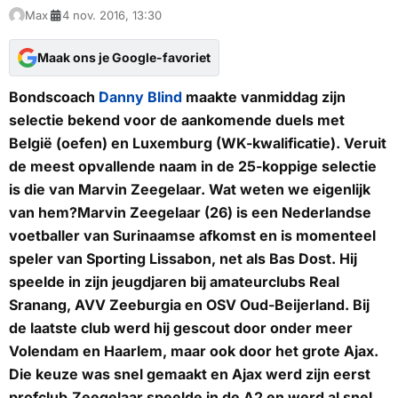
Max
4 nov. 2016, 13:30
Maak ons je Google-favoriet
Bondscoach
Danny Blind
maakte vanmiddag zijn
selectie bekend voor de aankomende duels met
België (oefen) en Luxemburg (WK-kwalificatie). Veruit
de meest opvallende naam in de 25-koppige selectie
is die van Marvin Zeegelaar. Wat weten we eigenlijk
van hem?Marvin Zeegelaar (26) is een Nederlandse
voetballer van Surinaamse afkomst en is momenteel
speler van Sporting Lissabon, net als Bas Dost. Hij
speelde in zijn jeugdjaren bij amateurclubs Real
Sranang, AVV Zeeburgia en OSV Oud-Beijerland. Bij
de laatste club werd hij gescout door onder meer
Volendam en Haarlem, maar ook door het grote Ajax.
Die keuze was snel gemaakt en Ajax werd zijn eerst
profclub.Zeegelaar speelde in de A2 en werd al snel