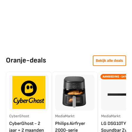
Oranje-deals
Bekijk alle deals
AANBIEDING -14%
CyberGhost
MediaMarkt
MediaMarkt
CyberGhost - 2
Philips Airfryer
LG DSG10TY
jaar + 2 maanden
2000-serie
Soundbar Zwar