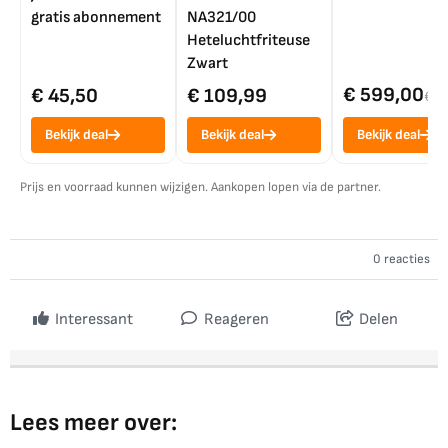
gratis abonnement
NA321/00
Heteluchtfriteuse
Zwart
€ 599,00
€ 45,50
€ 109,99
€ 7
Bekijk deal
Bekijk deal
Bekijk deal
Prijs en voorraad kunnen wijzigen. Aankopen lopen via de partner.
0 reacties
Interessant
Reageren
Delen
Lees meer over: