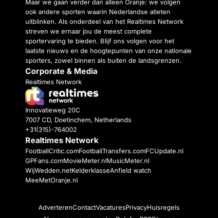
Maar we gaan verder dan alleen Oranje: we volgen
ook andere sporten waarin Nederlandse atleten
uitblinken. Als onderdeel van het Realtimes Network
streven we ernaar jou de meest complete
sportervaring te bieden. Blijf ons volgen voor het
laatste nieuws en de hoogtepunten van onze nationale
sporters, zowel binnen als buiten de landsgrenzen.
Corporate & Media
Realtimes Network
Innovatieweg 20C
7007 CD, Doetinchem, Netherlands
+31(315)-764002
Realtimes Network
FootballCritic.com
FootballTransfers.com
FCUpdate.nl
GPFans.com
MovieMeter.nl
MusicMeter.nl
WijWedden.net
Kelderklasse
Anfield watch
MeeMetOranje.nl
Adverteren
Contact
Vacatures
Privacy
Huisregels