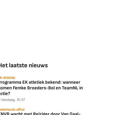
Het laatste nieuws
K Atletiek
Programma EK atletiek bekend: wanneer
komen Femke Broeders-Bol en TeamNL in
ctie?
Vandaag, 15:37
ederlands elftal
KNVB wacht met Reiziger door Van Gaal-