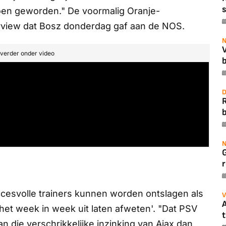
s
ioen geworden." De voormalig Oranje-
terview dat Bosz donderdag gaf aan de
NOS
.
N
t verder onder video
b
D
b
N
r
ccesvolle trainers kunnen worden ontslagen als
V
A
het week in week uit laten afweten'. "Dat PSV
t
an die verschrikkelijke inzinking van Ajax dan