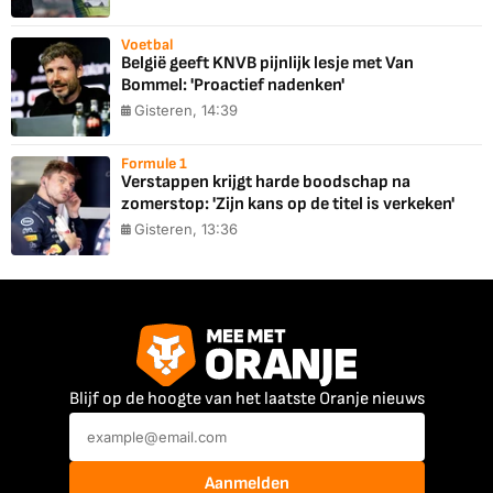
Voetbal
België geeft KNVB pijnlijk lesje met Van
Bommel: 'Proactief nadenken'
Gisteren, 14:39
Formule 1
Verstappen krijgt harde boodschap na
zomerstop: 'Zijn kans op de titel is verkeken'
Gisteren, 13:36
Blijf op de hoogte van het laatste Oranje nieuws
Aanmelden