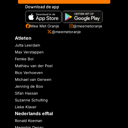
Download de app
Mee Met Oranje
@meemetoranje
@meemetoranje
Atleten
Jutta Leerdam
Max Verstappen
Femke Bol
Mathieu van der Poel
Rico Verhoeven
Michael van Gerwen
Jenning de Boo
Sifan Hassan
Suzanne Schulting
Lieke Klaver
Nederlands elftal
Ronald Koeman
Memphis Depay