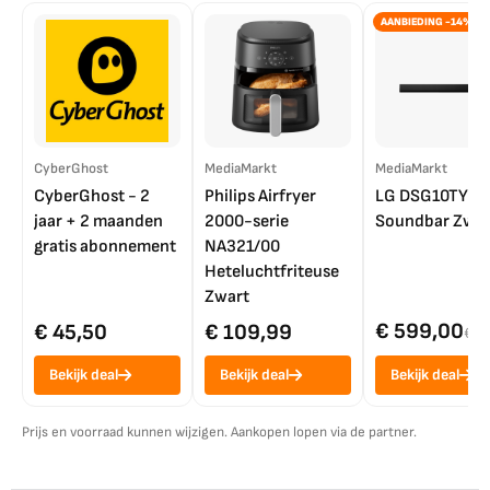
AANBIEDING -14%
CyberGhost
MediaMarkt
MediaMarkt
CyberGhost - 2
Philips Airfryer
LG DSG10TY
jaar + 2 maanden
2000-serie
Soundbar Zwar
gratis abonnement
NA321/00
Heteluchtfriteuse
Zwart
€ 599,00
€ 45,50
€ 109,99
€ 7
Bekijk deal
Bekijk deal
Bekijk deal
Prijs en voorraad kunnen wijzigen. Aankopen lopen via de partner.