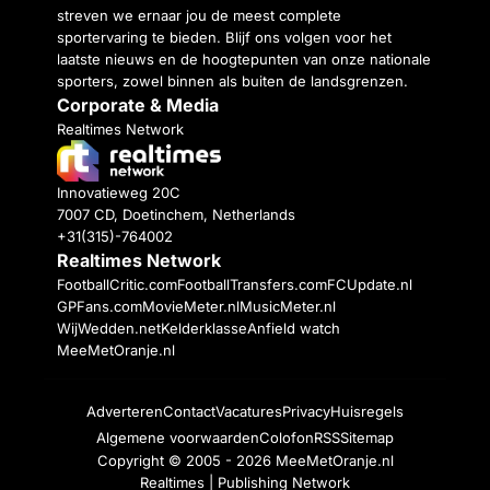
streven we ernaar jou de meest complete
sportervaring te bieden. Blijf ons volgen voor het
laatste nieuws en de hoogtepunten van onze nationale
sporters, zowel binnen als buiten de landsgrenzen.
Corporate & Media
Realtimes Network
Innovatieweg 20C
7007 CD, Doetinchem, Netherlands
+31(315)-764002
Realtimes Network
FootballCritic.com
FootballTransfers.com
FCUpdate.nl
GPFans.com
MovieMeter.nl
MusicMeter.nl
WijWedden.net
Kelderklasse
Anfield watch
MeeMetOranje.nl
Adverteren
Contact
Vacatures
Privacy
Huisregels
Algemene voorwaarden
Colofon
RSS
Sitemap
Copyright © 2005 - 2026
MeeMetOranje.nl
Realtimes | Publishing Network