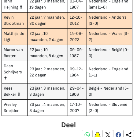
John
22 jaar, 3 maanden,
01-04-
Nederland - Engeland
Heijning ✟
19 dagen
1907
(am) (1-8)
Kevin
22 jaar, 7 maanden,
12-10-
Nederland - Andorra
Strootman
30 dagen
2012
(3-0)
Matthijs de
22 jaar, 10
14-06-
Nederland - Wales (3-
Ligt
maanden, 2 dagen
2022
2)
Marco van
22 jaar, 10
09-09-
Nederland - België (0-
Basten
maanden, 8 dagen
1987
0)
Daan
23 jaar, 2 maanden,
09-12-
Nederland - Engeland
Schrijvers
22 dagen
1964
(1-1)
✟
Kees
23 jaar, 3 maanden,
29-04-
België - Nederland (5-
Bekker ✟
3 dagen
1906
0)
Wesley
23 jaar, 4 maanden,
17-10-
Nederland - Slovenië
Sneijder
8 dagen
2007
(2-0)
Deel