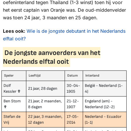
oefeninterland tegen Thailand (1-3 winst) toen hij voor
het eerst captain van Oranje was. De oud-middenvelder
was toen 24 jaar, 3 maanden en 25 dagen.
Lees ook:
Wie is de jongste debutant in het Nederlands
elftal ooit?
De jongste aanvoerders van het
Nederlands elftal ooit
Speler
Leeftijd
Datum
Interland
Dolf
30-04-
België - Nederland (1-
21 jaar, 28 dagen
Kessler ✟
1905
4)
Ben Stom
21 jaar, 2 maanden,
21-12-
Engeland (am) -
✟
8 dagen
1907
Nederland (12-2)
Stefan de
22 jaar, 3 maanden,
17-05-
Nederland - Ecuador
Vrij
12 dagen
2014
(1-1)