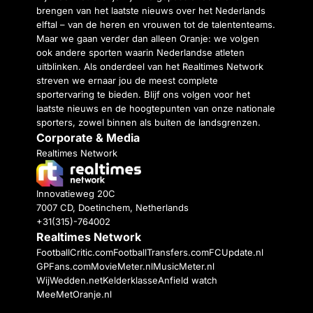
brengen van het laatste nieuws over het Nederlands
elftal – van de heren en vrouwen tot de talententeams.
Maar we gaan verder dan alleen Oranje: we volgen
ook andere sporten waarin Nederlandse atleten
uitblinken. Als onderdeel van het Realtimes Network
streven we ernaar jou de meest complete
sportervaring te bieden. Blijf ons volgen voor het
laatste nieuws en de hoogtepunten van onze nationale
sporters, zowel binnen als buiten de landsgrenzen.
Corporate & Media
Realtimes Network
Innovatieweg 20C
7007 CD, Doetinchem, Netherlands
+31(315)-764002
Realtimes Network
FootballCritic.com
FootballTransfers.com
FCUpdate.nl
GPFans.com
MovieMeter.nl
MusicMeter.nl
WijWedden.net
Kelderklasse
Anfield watch
MeeMetOranje.nl