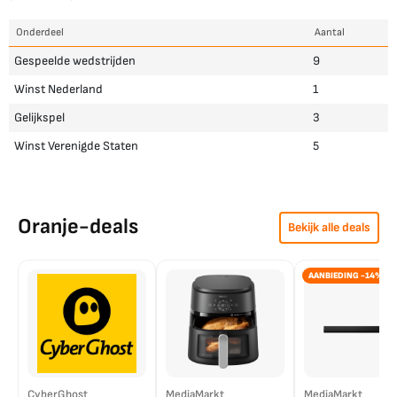
Onderdeel
Aantal
Gespeelde wedstrijden
9
Winst Nederland
1
Gelijkspel
3
Winst Verenigde Staten
5
Oranje-deals
Bekijk alle deals
AANBIEDING -14%
CyberGhost
MediaMarkt
MediaMarkt