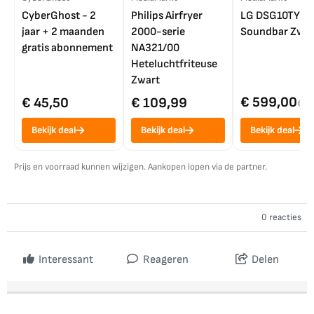
CyberGhost - 2
Philips Airfryer
LG DSG10TY
jaar + 2 maanden
2000-serie
Soundbar Zwar
gratis abonnement
NA321/00
Heteluchtfriteuse
Zwart
€ 599,00
€ 45,50
€ 109,99
€ 7
Bekijk deal
Bekijk deal
Bekijk deal
Prijs en voorraad kunnen wijzigen. Aankopen lopen via de partner.
0 reacties
Interessant
Reageren
Delen