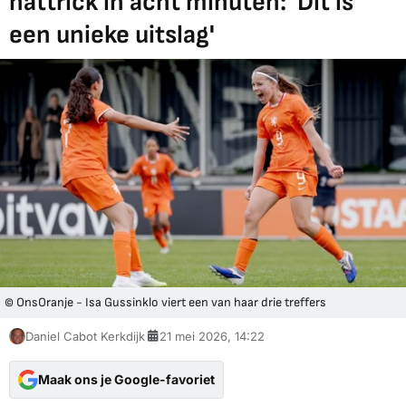
hattrick in acht minuten: 'Dit is
een unieke uitslag'
© OnsOranje - Isa Gussinklo viert een van haar drie treffers
Daniel Cabot Kerkdijk
21 mei 2026, 14:22
Maak ons je Google-favoriet