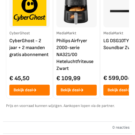
CyberGhost
MediaMarkt
MediaMarkt
CyberGhost - 2
Philips Airfryer
LG DSG10TY
jaar + 2 maanden
2000-serie
Soundbar Zwar
gratis abonnement
NA321/00
Heteluchtfriteuse
Zwart
€ 599,00
€ 45,50
€ 109,99
€ 7
Bekijk deal
Bekijk deal
Bekijk deal
Prijs en voorraad kunnen wijzigen. Aankopen lopen via de partner.
0 reacties