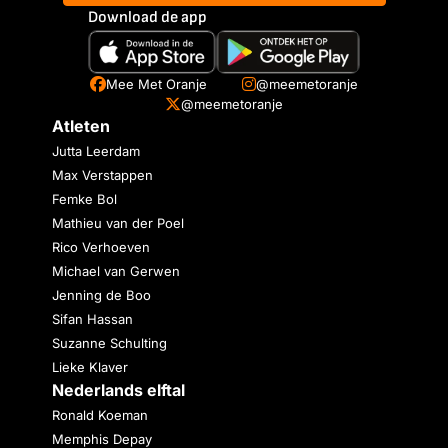
Download de app
Mee Met Oranje
@meemetoranje
@meemetoranje
Atleten
Jutta Leerdam
Max Verstappen
Femke Bol
Mathieu van der Poel
Rico Verhoeven
Michael van Gerwen
Jenning de Boo
Sifan Hassan
Suzanne Schulting
Lieke Klaver
Nederlands elftal
Ronald Koeman
Memphis Depay