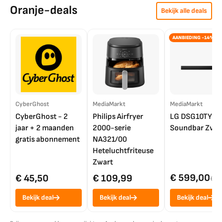
Oranje-deals
Bekijk alle deals
AANBIEDING -14%
CyberGhost
MediaMarkt
MediaMarkt
CyberGhost - 2
Philips Airfryer
LG DSG10TY
jaar + 2 maanden
2000-serie
Soundbar Zwar
gratis abonnement
NA321/00
Heteluchtfriteuse
Zwart
€ 599,00
€ 45,50
€ 109,99
€ 7
Bekijk deal
Bekijk deal
Bekijk deal