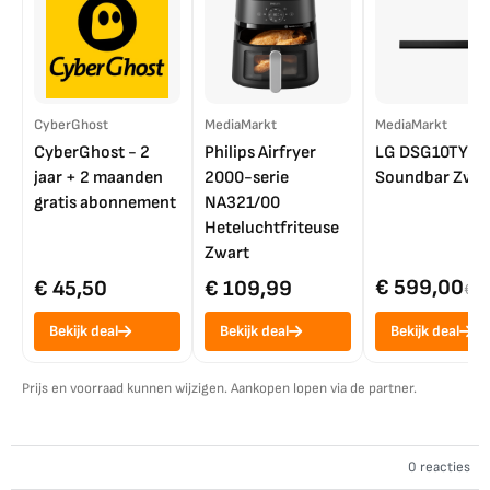
CyberGhost
MediaMarkt
MediaMarkt
CyberGhost - 2
Philips Airfryer
LG DSG10TY
jaar + 2 maanden
2000-serie
Soundbar Zwar
gratis abonnement
NA321/00
Heteluchtfriteuse
Zwart
€ 599,00
€ 45,50
€ 109,99
€ 7
Bekijk deal
Bekijk deal
Bekijk deal
Prijs en voorraad kunnen wijzigen. Aankopen lopen via de partner.
0 reacties