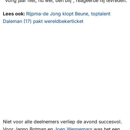
"Vorig jaar niet, nu wel, ben blij", reageerde hij tevreden.
Lees ook:
Rijpma-de Jong klopt Beune, toptalent
Daleman (17) pakt wereldbekerticket
Niet voor alle deelnemers verliep de avond succesvol.
Voor Janno Botman en
Joep Wennemars
was het een