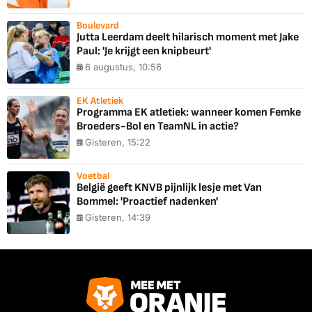
Boulevard
Jutta Leerdam deelt hilarisch moment met Jake
Paul: 'Je krijgt een knipbeurt'
6 augustus, 10:56
EK Atletiek
Programma EK atletiek: wanneer komen Femke
Broeders-Bol en TeamNL in actie?
Gisteren, 15:22
Voetbal
België geeft KNVB pijnlijk lesje met Van
Bommel: 'Proactief nadenken'
Gisteren, 14:39