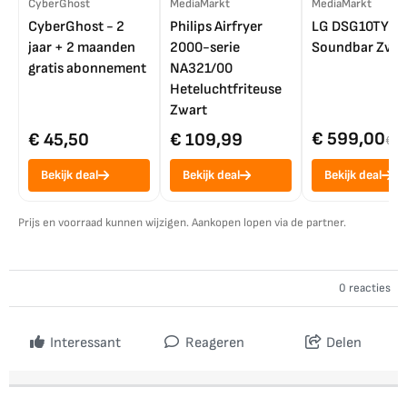
CyberGhost
MediaMarkt
MediaMarkt
CyberGhost - 2
Philips Airfryer
LG DSG10TY
jaar + 2 maanden
2000-serie
Soundbar Zwar
gratis abonnement
NA321/00
Heteluchtfriteuse
Zwart
€ 599,00
€ 45,50
€ 109,99
€ 7
Bekijk deal
Bekijk deal
Bekijk deal
Prijs en voorraad kunnen wijzigen. Aankopen lopen via de partner.
0 reacties
Interessant
Reageren
Delen