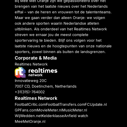
Bij Mee Met Oranje zijn we gepassioneerd over het
brengen van het laatste nieuws over het Nederlands
elftal – van de heren en vrouwen tot de talententeams.
Maar we gaan verder dan alleen Oranje: we volgen
ook andere sporten waarin Nederlandse atleten
uitblinken. Als onderdeel van het Realtimes Network
streven we ernaar jou de meest complete
sportervaring te bieden. Blijf ons volgen voor het
laatste nieuws en de hoogtepunten van onze nationale
sporters, zowel binnen als buiten de landsgrenzen.
Corporate & Media
Realtimes Network
Innovatieweg 20C
7007 CD, Doetinchem, Netherlands
+31(315)-764002
Realtimes Network
FootballCritic.com
FootballTransfers.com
FCUpdate.nl
GPFans.com
MovieMeter.nl
MusicMeter.nl
WijWedden.net
Kelderklasse
Anfield watch
MeeMetOranje.nl