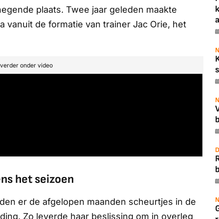
egende plaats. Twee jaar geleden maakte
a
vanuit de formatie van trainer Jac Orie, het
N
t verder onder video
s
N
b
D
b
ens het seizoen
N
den er de afgelopen maanden scheurtjes in de
iding. Zo leverde haar beslissing om in overleg