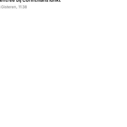
entree bij Corinthians lonkt
Gisteren, 11:38