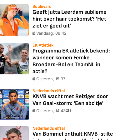
Boulevard
Geeft Jutta Leerdam sublieme
hint over haar toekomst? 'Het
ziet er goed uit'
Vandaag, 08:42
EK Atletiek
Programma EK atletiek bekend:
wanneer komen Femke
Broeders-Bol en TeamNL in
actie?
Gisteren, 15:37
Nederlands elftal
KNVB wacht met Reiziger door
Van Gaal-storm: 'Een abc'tje'
Gisteren, 14:43
1
Nederlands elftal
Van Bommel onthult KNVB-stilte