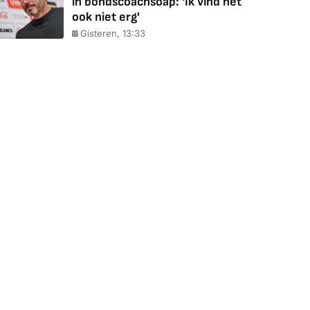
in bondscoachsoap: 'Ik vind het
ook niet erg'
Gisteren, 13:33