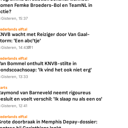
komen Femke Broeders-Bol en TeamNL in
ctie?
Gisteren, 15:37
ederlands elftal
KNVB wacht met Reiziger door Van Gaal-
torm: 'Een abc'tje'
Gisteren, 14:43
1
ederlands elftal
Van Bommel onthult KNVB-stilte in
ondscoachsoap: 'Ik vind het ook niet erg'
Gisteren, 13:33
arts
Raymond van Barneveld neemt rigoureus
esluit en voelt verschil: 'Ik slaap nu als een os'
Gisteren, 12:41
ederlands elftal
Grote doorbraak in Memphis Depay-dossier: