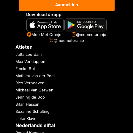
Aanmelden
Download de app
Mee Met Oranje
@meemetoranje
@meemetoranje
Atleten
Jutta Leerdam
Max Verstappen
Femke Bol
Mathieu van der Poel
Rico Verhoeven
Michael van Gerwen
Jenning de Boo
Sifan Hassan
Suzanne Schulting
Lieke Klaver
Nederlands elftal
Ronald Koeman