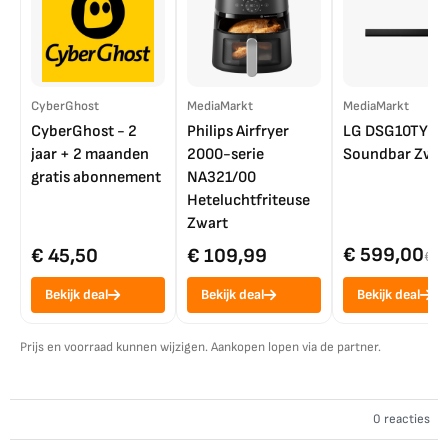
CyberGhost
MediaMarkt
MediaMarkt
CyberGhost - 2
Philips Airfryer
LG DSG10TY
jaar + 2 maanden
2000-serie
Soundbar Zwar
gratis abonnement
NA321/00
Heteluchtfriteuse
Zwart
€ 599,00
€ 45,50
€ 109,99
€ 7
Bekijk deal
Bekijk deal
Bekijk deal
Prijs en voorraad kunnen wijzigen. Aankopen lopen via de partner.
0 reacties