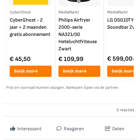
CyberGhost
MediaMarkt
MediaMarkt
CyberGhost - 2
Philips Airfryer
LG DSG10TY
jaar + 2 maanden
2000-serie
Soundbar Zwar
gratis abonnement
NA321/00
Heteluchtfriteuse
Zwart
€ 599,00
€ 45,50
€ 109,99
€ 7
Bekijk deal
Bekijk deal
Bekijk deal
Prijs en voorraad kunnen wijzigen. Aankopen lopen via de partner.
0 reacties
Interessant
Reageren
Delen