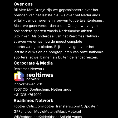
Over ons
Bij Mee Met Oranje zijn we gepassioneerd over het
brengen van het laatste nieuws over het Nederlands
elftal – van de heren en vrouwen tot de talententeams.
Maar we gaan verder dan alleen Oranje: we volgen
ook andere sporten waarin Nederlandse atleten
uitblinken. Als onderdeel van het Realtimes Network
streven we ernaar jou de meest complete
sportervaring te bieden. Blijf ons volgen voor het
laatste nieuws en de hoogtepunten van onze nationale
sporters, zowel binnen als buiten de landsgrenzen.
Corporate & Media
Realtimes Network
Innovatieweg 20C
7007 CD, Doetinchem, Netherlands
+31(315)-764002
Realtimes Network
FootballCritic.com
FootballTransfers.com
FCUpdate.nl
GPFans.com
MovieMeter.nl
MusicMeter.nl
WijWedden.net
Kelderklasse
Anfield watch