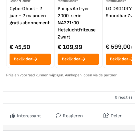
CyberGhost
MediaMarkt
MediaMarkt
CyberGhost - 2
Philips Airfryer
LG DSG10TY
jaar + 2 maanden
2000-serie
Soundbar Zwar
gratis abonnement
NA321/00
Heteluchtfriteuse
Zwart
€ 599,00
€ 45,50
€ 109,99
€ 7
Bekijk deal
Bekijk deal
Bekijk deal
Prijs en voorraad kunnen wijzigen. Aankopen lopen via de partner.
0 reacties
Interessant
Reageren
Delen