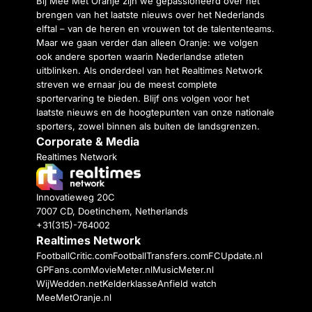
Bij Mee Met Oranje zijn we gepassioneerd over het
brengen van het laatste nieuws over het Nederlands
elftal – van de heren en vrouwen tot de talententeams.
Maar we gaan verder dan alleen Oranje: we volgen
ook andere sporten waarin Nederlandse atleten
uitblinken. Als onderdeel van het Realtimes Network
streven we ernaar jou de meest complete
sportervaring te bieden. Blijf ons volgen voor het
laatste nieuws en de hoogtepunten van onze nationale
sporters, zowel binnen als buiten de landsgrenzen.
Corporate & Media
Realtimes Network
Innovatieweg 20C
7007 CD, Doetinchem, Netherlands
+31(315)-764002
Realtimes Network
FootballCritic.com
FootballTransfers.com
FCUpdate.nl
GPFans.com
MovieMeter.nl
MusicMeter.nl
WijWedden.net
Kelderklasse
Anfield watch
MeeMetOranje.nl