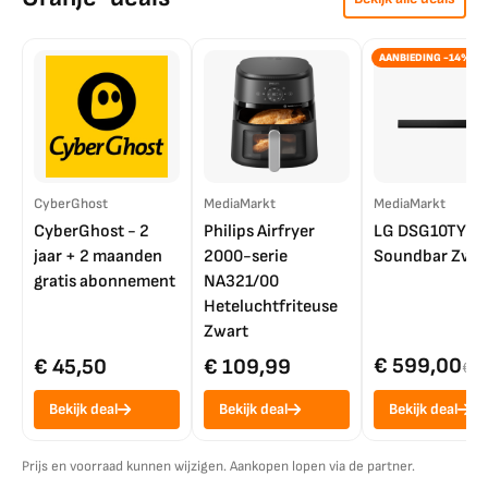
AANBIEDING -14%
CyberGhost
MediaMarkt
MediaMarkt
CyberGhost - 2
Philips Airfryer
LG DSG10TY
jaar + 2 maanden
2000-serie
Soundbar Zwar
gratis abonnement
NA321/00
Heteluchtfriteuse
Zwart
€ 599,00
€ 45,50
€ 109,99
€ 7
Bekijk deal
Bekijk deal
Bekijk deal
Prijs en voorraad kunnen wijzigen. Aankopen lopen via de partner.