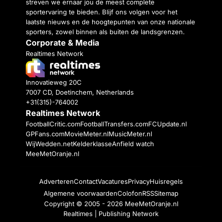
streven we ernaar jou de meest complete
sportervaring te bieden. Blijf ons volgen voor het
laatste nieuws en de hoogtepunten van onze nationale
sporters, zowel binnen als buiten de landsgrenzen.
Corporate & Media
Realtimes Network
Innovatieweg 20C
7007 CD, Doetinchem, Netherlands
+31(315)-764002
Realtimes Network
FootballCritic.com
FootballTransfers.com
FCUpdate.nl
GPFans.com
MovieMeter.nl
MusicMeter.nl
WijWedden.net
Kelderklasse
Anfield watch
MeeMetOranje.nl
Adverteren
Contact
Vacatures
Privacy
Huisregels
Algemene voorwaarden
Colofon
RSS
Sitemap
Copyright © 2005 - 2026
MeeMetOranje.nl
Realtimes | Publishing Network