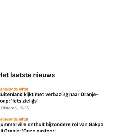
Het laatste nieuws
ederlands elftal
uitenland kijkt met verbazing naar Oranje-
oap: 'Iets zieligs'
Gisteren, 15:35
ederlands elftal
Summerville onthult bijzondere rol van Gakpo
ij Oranje: 'Onze pastoor'