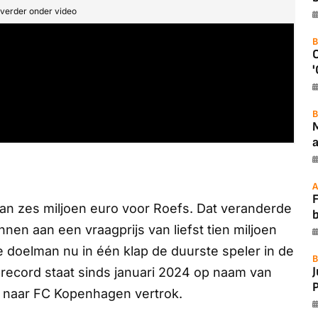
t verder onder video
B
'
B
a
A
F
an zes miljoen euro voor Roefs. Dat veranderde
en aan een vraagprijs van liefst tien miljoen
 doelman nu in één klap de duurste speler in de
B
brecord staat sinds januari 2024 op naam van
P
o naar FC Kopenhagen vertrok.