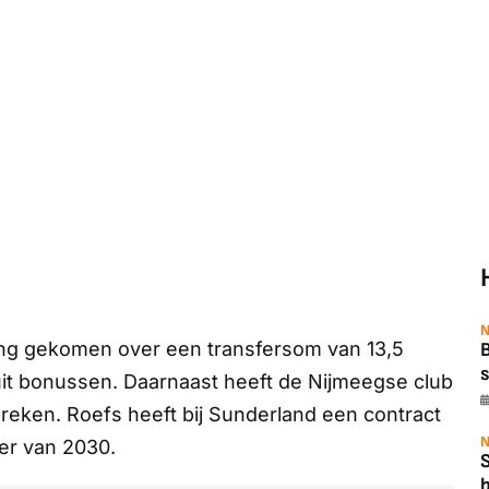
N
ng gekomen over een transfersom van 13,5
B
s
 uit bonussen. Daarnaast heeft de Nijmeegse club
eken. Roefs heeft bij Sunderland een contract
N
mer van 2030.
b