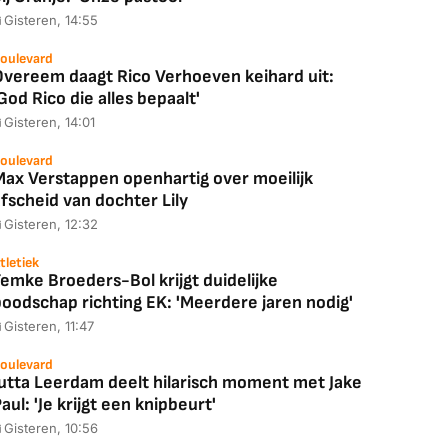
Gisteren, 14:55
oulevard
Overeem daagt Rico Verhoeven keihard uit:
God Rico die alles bepaalt'
Gisteren, 14:01
oulevard
Max Verstappen openhartig over moeilijk
fscheid van dochter Lily
Gisteren, 12:32
tletiek
emke Broeders-Bol krijgt duidelijke
boodschap richting EK: 'Meerdere jaren nodig'
Gisteren, 11:47
oulevard
Jutta Leerdam deelt hilarisch moment met Jake
aul: 'Je krijgt een knipbeurt'
Gisteren, 10:56