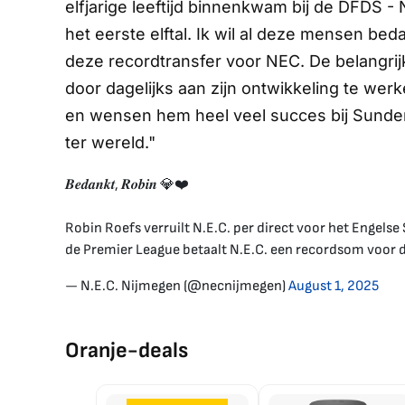
elfjarige leeftijd binnenkwam bij de DFDS -
het eerste elftal. Ik wil al deze mensen b
deze recordtransfer voor NEC. De belangrijk
door dagelijks aan zijn ontwikkeling te werk
en wensen hem heel veel succes bij Sunder
ter wereld."
𝑩𝒆𝒅𝒂𝒏𝒌𝒕, 𝑹𝒐𝒃𝒊𝒏 💎❤️
Robin Roefs verruilt N.E.C. per direct voor het Engels
de Premier League betaalt N.E.C. een recordsom voor 
— N.E.C. Nijmegen (@necnijmegen)
August 1, 2025
Oranje-deals