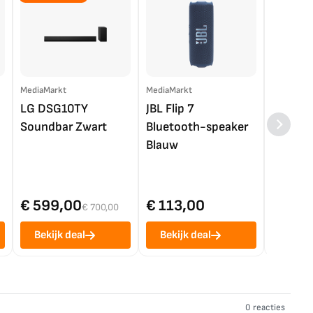
MediaMarkt
MediaMarkt
EP.nl
LG DSG10TY
JBL Flip 7
LG OL
Soundbar Zwart
Bluetooth-speaker
4K TV (
Blauw
€ 599,00
€ 113,00
€ 1.0
€ 700,00
Bekijk deal
Bekijk deal
Bekij
0 reacties