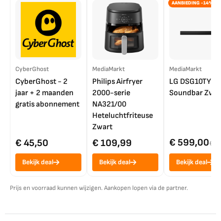
AANBIEDING -14%
CyberGhost
MediaMarkt
MediaMarkt
CyberGhost - 2
Philips Airfryer
LG DSG10TY
jaar + 2 maanden
2000-serie
Soundbar Zwar
gratis abonnement
NA321/00
Heteluchtfriteuse
Zwart
€ 599,00
€ 45,50
€ 109,99
€ 7
Bekijk deal
Bekijk deal
Bekijk deal
Prijs en voorraad kunnen wijzigen. Aankopen lopen via de partner.