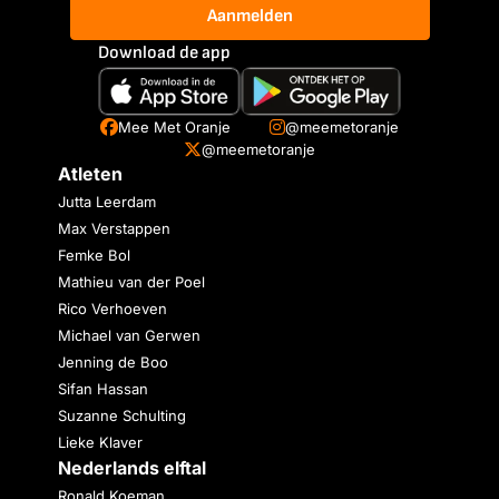
Aanmelden
Download de app
Mee Met Oranje
@meemetoranje
@meemetoranje
Atleten
Jutta Leerdam
Max Verstappen
Femke Bol
Mathieu van der Poel
Rico Verhoeven
Michael van Gerwen
Jenning de Boo
Sifan Hassan
Suzanne Schulting
Lieke Klaver
Nederlands elftal
Ronald Koeman