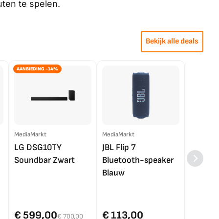
uten te spelen.
Bekijk alle deals
AANBIEDING -14%
MediaMarkt
MediaMarkt
EP.nl
LG DSG10TY
JBL Flip 7
LG OL
Soundbar Zwart
Bluetooth-speaker
4K TV (
Blauw
€ 599,00
€ 113,00
€ 1.0
€ 700,00