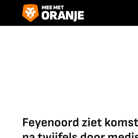
Feyenoord ziet komst
na twijfels door medi