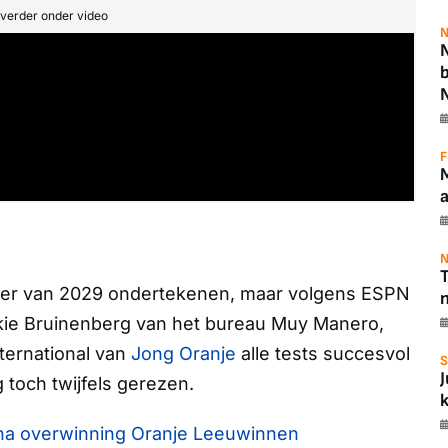
t verder onder video
N
N
F
N
T
zomer van 2029 ondertekenen, maar volgens
ESPN
kkie Bruinenberg van het bureau Muy Manero,
ternational van
Jong Oranje
alle tests succesvol
S
g toch twijfels gerezen.
ng na overwinning Oranje Leeuwinnen