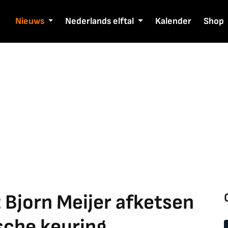
Nieuws
Nederlands elftal
Kalender
Shop
 Bjorn Meijer afketsen
sche keuring