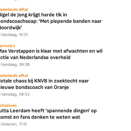
ederlands elftal
igel de Jong krijgt harde tik in
bondscoachsoap: 'Met piepende banden naar
Noordwijk'
Vandaag, 10:31
ormule 1
Max Verstappen is klaar met afwachten en wil
actie van Nederlandse overheid
Vandaag, 09:38
ederlands elftal
otale chaos bij KNVB in zoektocht naar
nieuwe bondscoach van Oranje
Vandaag, 08:53
chaatsen
Jutta Leerdam heeft 'spannende dingen' op
komst en fans denken te weten wat
Gisteren, 11:15