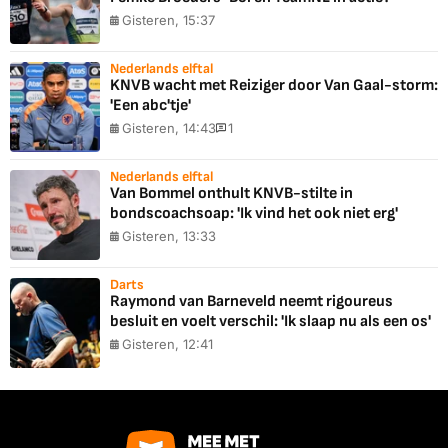
Gisteren, 15:37
Nederlands elftal
KNVB wacht met Reiziger door Van Gaal-storm:
'Een abc'tje'
Gisteren, 14:43
1
Nederlands elftal
Van Bommel onthult KNVB-stilte in
bondscoachsoap: 'Ik vind het ook niet erg'
Gisteren, 13:33
Darts
Raymond van Barneveld neemt rigoureus
besluit en voelt verschil: 'Ik slaap nu als een os'
Gisteren, 12:41