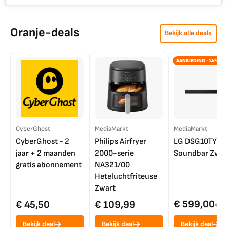
Oranje-deals
Bekijk alle deals
AANBIEDING -14%
CyberGhost
MediaMarkt
MediaMarkt
CyberGhost - 2
Philips Airfryer
LG DSG10TY
jaar + 2 maanden
2000-serie
Soundbar Zwar
gratis abonnement
NA321/00
Heteluchtfriteuse
Zwart
€ 599,00
€ 45,50
€ 109,99
€ 7
Bekijk deal
Bekijk deal
Bekijk deal