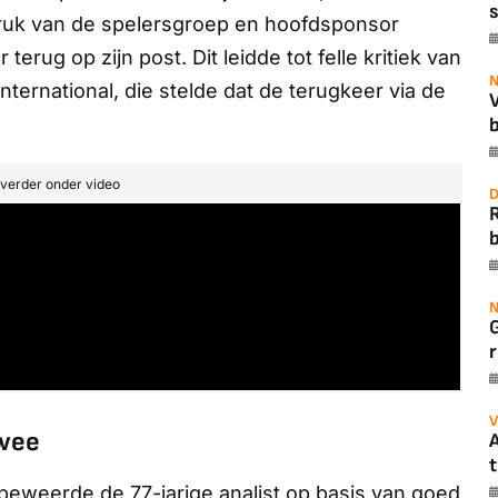
s
 druk van de spelersgroep en hoofdsponsor
rug op zijn post. Dit leidde tot felle kritiek van
N
International
, die stelde dat de terugkeer via de
b
t verder onder video
D
b
N
r
V
wee
A
t
beweerde de 77-jarige analist op basis van goed