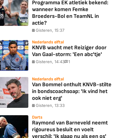
Programma EK atletiek bekend:
wanneer komen Femke
Broeders-Bol en TeamNL in
actie?
Gisteren, 15:37
Nederlands elftal
KNVB wacht met Reiziger door
Van Gaal-storm: 'Een abc'tje'
Gisteren, 14:43
1
Nederlands elftal
Van Bommel onthult KNVB-stilte
in bondscoachsoap: 'Ik vind het
ook niet erg'
Gisteren, 13:33
Darts
Raymond van Barneveld neemt
rigoureus besluit en voelt
verschil: 'Ik slaap nu als een os'