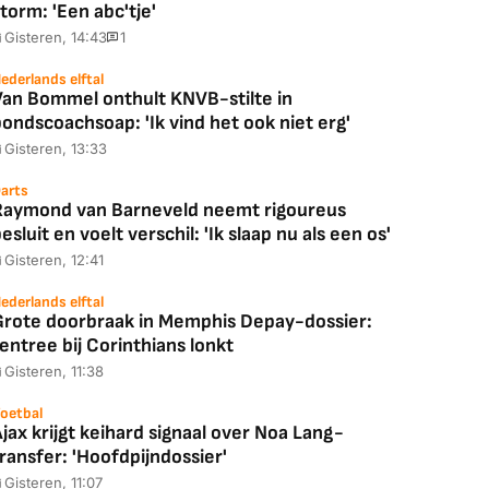
torm: 'Een abc'tje'
Gisteren, 14:43
1
ederlands elftal
Van Bommel onthult KNVB-stilte in
ondscoachsoap: 'Ik vind het ook niet erg'
Gisteren, 13:33
arts
Raymond van Barneveld neemt rigoureus
esluit en voelt verschil: 'Ik slaap nu als een os'
Gisteren, 12:41
ederlands elftal
Grote doorbraak in Memphis Depay-dossier:
entree bij Corinthians lonkt
Gisteren, 11:38
oetbal
jax krijgt keihard signaal over Noa Lang-
ransfer: 'Hoofdpijndossier'
Gisteren, 11:07