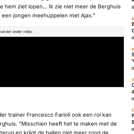
R
je hem ziet lopen... Ik zie niet meer de Berghuis
cht een jongen meehuppelen met Ajax."
N
B
O
t verder onder video
N
S
'
S
O
d
E
er trainer Francesco Farioli ook een rol kan
rghuis. "Misschien heeft het te maken met de
terug en krijgt de ballen niet meer rond de