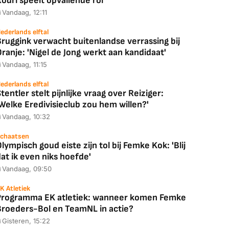
odri speelt opvallende rol
Vandaag, 12:11
ederlands elftal
ruggink verwacht buitenlandse verrassing bij
ranje: 'Nigel de Jong werkt aan kandidaat'
Vandaag, 11:15
ederlands elftal
tentler stelt pijnlijke vraag over Reiziger:
Welke Eredivisieclub zou hem willen?'
Vandaag, 10:32
chaatsen
lympisch goud eiste zijn tol bij Femke Kok: 'Blij
at ik even niks hoefde'
Vandaag, 09:50
K Atletiek
Programma EK atletiek: wanneer komen Femke
Broeders-Bol en TeamNL in actie?
Gisteren, 15:22