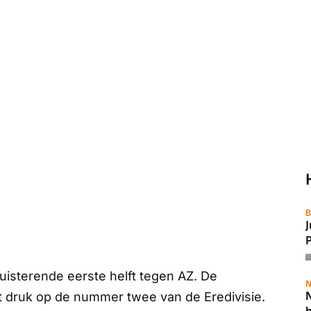
B
P
isterende eerste helft tegen AZ. De
N
N
 druk op de nummer twee van de Eredivisie.