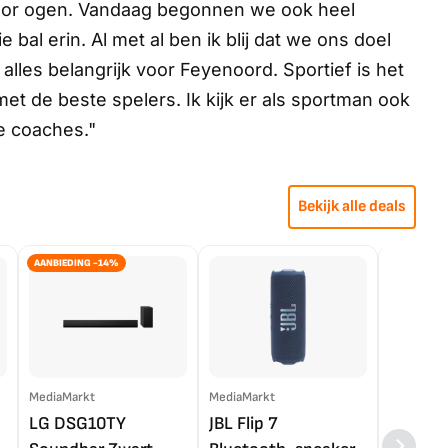
voor ogen. Vandaag begonnen we ook heel
 bal erin. Al met al ben ik blij dat we ons doel
lles belangrijk voor Feyenoord. Sportief is het
t de beste spelers. Ik kijk er als sportman ook
e coaches."
Bekijk alle deals
AANBIEDING -14%
MediaMarkt
MediaMarkt
EP.nl
LG DSG10TY
JBL Flip 7
LG OL