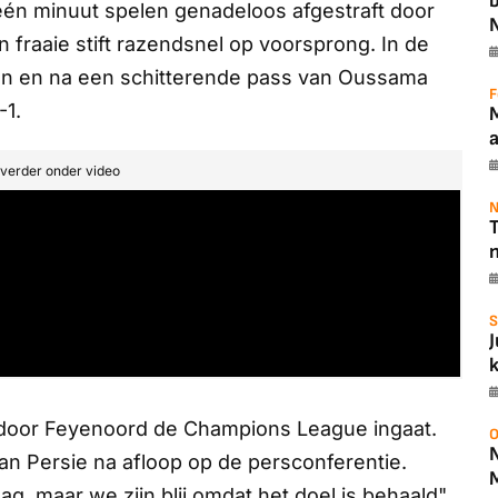
 één minuut spelen genadeloos afgestraft door
 fraaie stift razendsnel op voorsprong. In de
pen en na een schitterende pass van Oussama
F
-1.
t verder onder video
N
T
S
rdoor Feyenoord de Champions League ingaat.
O
n Persie na afloop op de persconferentie.
, maar we zijn blij omdat het doel is behaald",