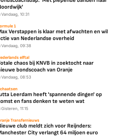
bondscoachsoap: 'Met piepende banden naar
Noordwijk'
Vandaag, 10:31
ormule 1
Max Verstappen is klaar met afwachten en wil
actie van Nederlandse overheid
Vandaag, 09:38
ederlands elftal
otale chaos bij KNVB in zoektocht naar
nieuwe bondscoach van Oranje
Vandaag, 08:53
chaatsen
Jutta Leerdam heeft 'spannende dingen' op
komst en fans denken te weten wat
Gisteren, 11:15
ranje Transfernieuws
Nieuwe club meldt zich voor Reijnders:
Manchester City verlangt 64 miljoen euro