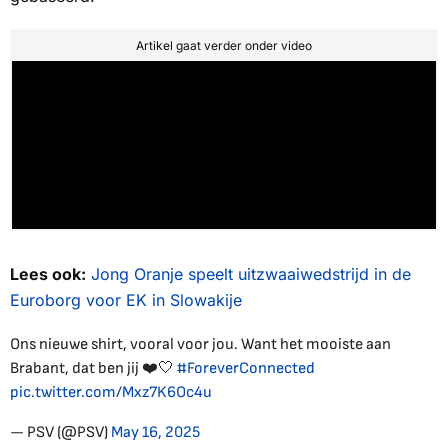
Artikel gaat verder onder video
Lees ook:
Jong Oranje speelt uitzwaaiwedstrijd in de
Euroborg voor EK in Slowakije
Ons nieuwe shirt, vooral voor jou. Want het mooiste aan
Brabant, dat ben jij ❤️🤍
#ForeverConnected
pic.twitter.com/Mxz7K6Oc4u
— PSV (@PSV)
May 16, 2025