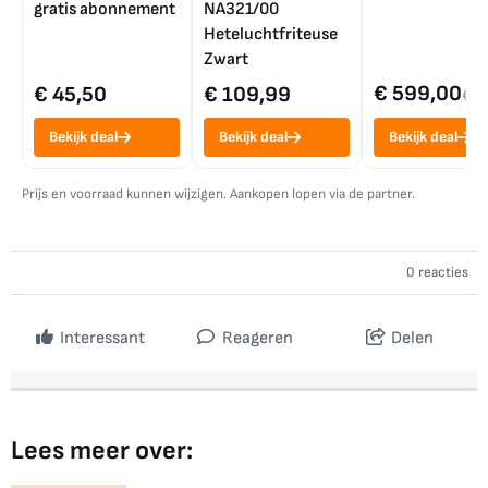
gratis abonnement
NA321/00
Heteluchtfriteuse
Zwart
€ 599,00
€ 45,50
€ 109,99
€ 7
Bekijk deal
Bekijk deal
Bekijk deal
Prijs en voorraad kunnen wijzigen. Aankopen lopen via de partner.
0 reacties
Interessant
Reageren
Delen
Lees meer over: