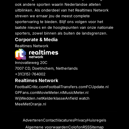
ook andere sporten waarin Nederlandse atleten
uitblinken. Als onderdeel van het Realtimes Network
streven we ernaar jou de meest complete
sportervaring te bieden. Blijf ons volgen voor het
laatste nieuws en de hoogtepunten van onze nationale
sporters, zowel binnen als buiten de landsgrenzen.
Corporate & Media
Realtimes Network
Innovatieweg 20C
7007 CD, Doetinchem, Netherlands
+31(315)-764002
Realtimes Network
FootballCritic.com
FootballTransfers.com
FCUpdate.nl
GPFans.com
MovieMeter.nl
MusicMeter.nl
WijWedden.net
Kelderklasse
Anfield watch
MeeMetOranje.nl
Adverteren
Contact
Vacatures
Privacy
Huisregels
Algemene voorwaarden
Colofon
RSS
Sitemap