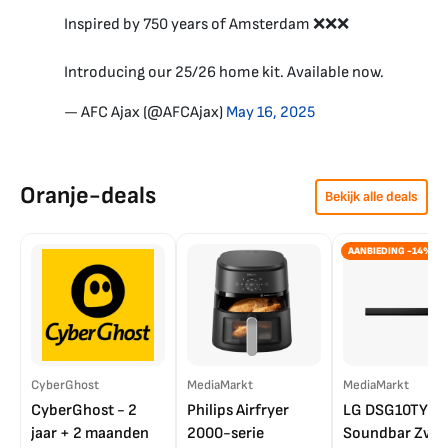
Inspired by 750 years of Amsterdam ❌❌❌
Introducing our 25/26 home kit. Available now.
— AFC Ajax (@AFCAjax)
May 16, 2025
Oranje-deals
Bekijk alle deals
AANBIEDING -14%
CyberGhost
MediaMarkt
MediaMarkt
CyberGhost - 2
Philips Airfryer
LG DSG10TY
jaar + 2 maanden
2000-serie
Soundbar Zwar