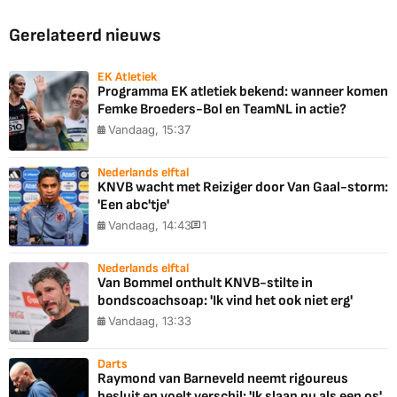
Gerelateerd nieuws
EK Atletiek
Programma EK atletiek bekend: wanneer komen
Femke Broeders-Bol en TeamNL in actie?
Vandaag, 15:37
Nederlands elftal
KNVB wacht met Reiziger door Van Gaal-storm:
'Een abc'tje'
Vandaag, 14:43
1
Nederlands elftal
Van Bommel onthult KNVB-stilte in
bondscoachsoap: 'Ik vind het ook niet erg'
Vandaag, 13:33
Darts
Raymond van Barneveld neemt rigoureus
besluit en voelt verschil: 'Ik slaap nu als een os'