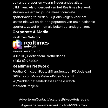
ook andere sporten waarin Nederlandse atleten
uitblinken. Als onderdeel van het Realtimes Network
streven we ernaar jou de meest complete
sportervaring te bieden. Blijf ons volgen voor het
laatste nieuws en de hoogtepunten van onze nationale
sporters, zowel binnen als buiten de landsgrenzen.
Corporate & Media
Realtimes Network
Innovatieweg 20C
7007 CD, Doetinchem, Netherlands
+31(315)-764002
Realtimes Network
FootballCritic.com
FootballTransfers.com
FCUpdate.nl
GPFans.com
MovieMeter.nl
MusicMeter.nl
WijWedden.net
Kelderklasse
Anfield watch
MeeMetOranje.nl
Adverteren
Contact
Vacatures
Privacy
Huisregels
Algemene voorwaarden
Colofon
RSS
Sitemap