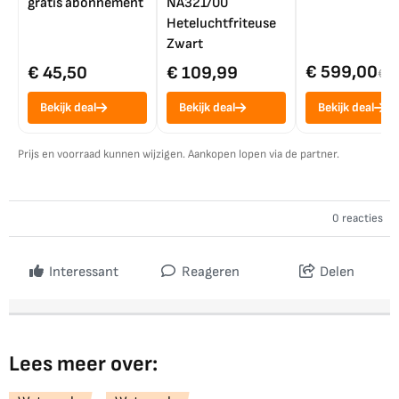
gratis abonnement
NA321/00
Heteluchtfriteuse
Zwart
€ 599,00
€ 45,50
€ 109,99
€ 7
Bekijk deal
Bekijk deal
Bekijk deal
Prijs en voorraad kunnen wijzigen. Aankopen lopen via de partner.
0 reacties
Interessant
Reageren
Delen
Lees meer over: