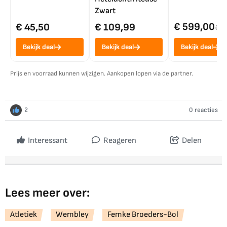
Zwart
€ 599,00
€ 45,50
€ 109,99
€ 7
Bekijk deal
Bekijk deal
Bekijk deal
Prijs en voorraad kunnen wijzigen. Aankopen lopen via de partner.
2
0 reacties
Interessant
Reageren
Delen
Lees meer over:
Atletiek
Wembley
Femke Broeders-Bol