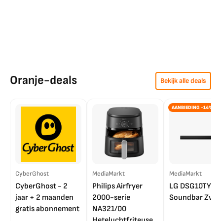
Oranje-deals
Bekijk alle deals
AANBIEDING -14%
CyberGhost
MediaMarkt
MediaMarkt
CyberGhost - 2
Philips Airfryer
LG DSG10TY
jaar + 2 maanden
2000-serie
Soundbar Zwar
gratis abonnement
NA321/00
Heteluchtfriteuse