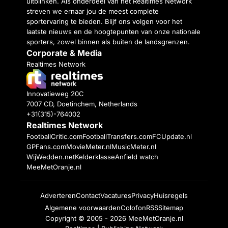
uitblinken. Als onderdeel van het Realtimes Network
streven we ernaar jou de meest complete
sportervaring te bieden. Blijf ons volgen voor het
laatste nieuws en de hoogtepunten van onze nationale
sporters, zowel binnen als buiten de landsgrenzen.
Corporate & Media
Realtimes Network
Innovatieweg 20C
7007 CD, Doetinchem, Netherlands
+31(315)-764002
Realtimes Network
FootballCritic.com
FootballTransfers.com
FCUpdate.nl
GPFans.com
MovieMeter.nl
MusicMeter.nl
WijWedden.net
Kelderklasse
Anfield watch
MeeMetOranje.nl
Adverteren
Contact
Vacatures
Privacy
Huisregels
Algemene voorwaarden
Colofon
RSS
Sitemap
Copyright © 2005 - 2026
MeeMetOranje.nl