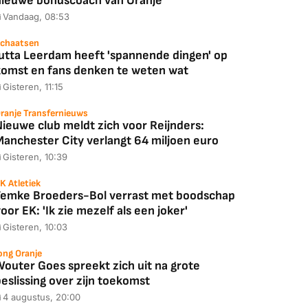
nieuwe bondscoach van Oranje
Vandaag, 08:53
chaatsen
Jutta Leerdam heeft 'spannende dingen' op
komst en fans denken te weten wat
Gisteren, 11:15
ranje Transfernieuws
Nieuwe club meldt zich voor Reijnders:
Manchester City verlangt 64 miljoen euro
Gisteren, 10:39
K Atletiek
Femke Broeders-Bol verrast met boodschap
oor EK: 'Ik zie mezelf als een joker'
Gisteren, 10:03
ong Oranje
Wouter Goes spreekt zich uit na grote
eslissing over zijn toekomst
4 augustus, 20:00