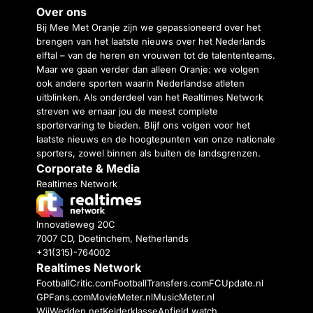
Over ons
Bij Mee Met Oranje zijn we gepassioneerd over het
brengen van het laatste nieuws over het Nederlands
elftal – van de heren en vrouwen tot de talententeams.
Maar we gaan verder dan alleen Oranje: we volgen
ook andere sporten waarin Nederlandse atleten
uitblinken. Als onderdeel van het Realtimes Network
streven we ernaar jou de meest complete
sportervaring te bieden. Blijf ons volgen voor het
laatste nieuws en de hoogtepunten van onze nationale
sporters, zowel binnen als buiten de landsgrenzen.
Corporate & Media
Realtimes Network
Innovatieweg 20C
7007 CD, Doetinchem, Netherlands
+31(315)-764002
Realtimes Network
FootballCritic.com
FootballTransfers.com
FCUpdate.nl
GPFans.com
MovieMeter.nl
MusicMeter.nl
WijWedden.net
Kelderklasse
Anfield watch