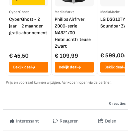
CyberGhost
MediaMarkt
MediaMarkt
CyberGhost - 2
Philips Airfryer
LG DSG10TY
jaar + 2 maanden
2000-serie
Soundbar Zwar
gratis abonnement
NA321/00
Heteluchtfriteuse
Zwart
€ 599,00
€ 45,50
€ 109,99
€ 7
Bekijk deal
Bekijk deal
Bekijk deal
Prijs en voorraad kunnen wijzigen. Aankopen lopen via de partner.
0 reacties
Interessant
Reageren
Delen