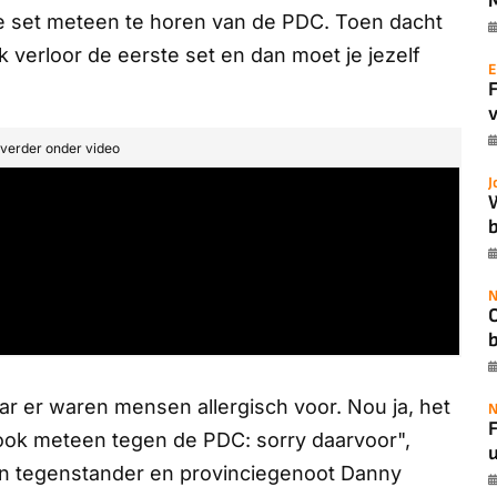
te set meteen te horen van de PDC. Toen dacht
Ik verloor de eerste set en dan moet je jezelf
E
v
t verder onder video
J
b
N
aar er waren mensen allergisch voor. Nou ja, het
N
F
k ook meteen tegen de PDC: sorry daarvoor",
u
jn tegenstander en provinciegenoot Danny