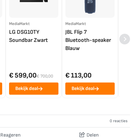
MediaMarkt
MediaMarkt
EP.nl
LG DSG10TY
JBL Flip 7
LG OL
Soundbar Zwart
Bluetooth-speaker
4K TV (
Blauw
€ 599,00
€ 113,00
€ 1.0
€ 700,00
Bekijk deal
Bekijk deal
Bekij
0 reacties
Reageren
Delen