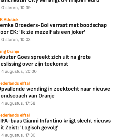
Manchester City verlangt 64 miljoen euro
Gisteren, 10:39
K Atletiek
Femke Broeders-Bol verrast met boodschap
oor EK: 'Ik zie mezelf als een joker'
Gisteren, 10:03
ong Oranje
Wouter Goes spreekt zich uit na grote
eslissing over zijn toekomst
4 augustus, 20:00
ederlands elftal
Opvallende wending in zoektocht naar nieuwe
bondscoach van Oranje
4 augustus, 17:58
ederlands elftal
IFA-baas Gianni Infantino krijgt slecht nieuws
it Zeist: 'Logisch gevolg'
4 augustus, 17:30