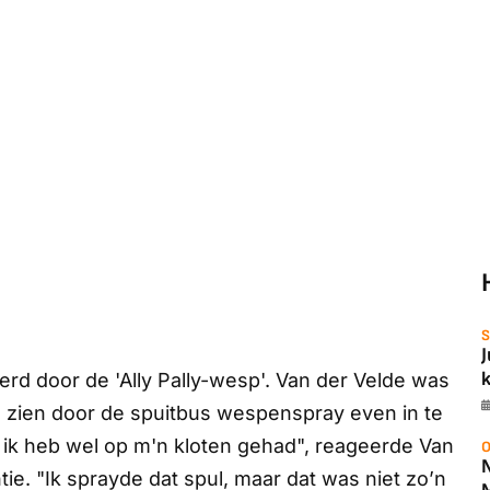
S
rd door de 'Ally Pally-wesp'. Van der Velde was
m zien door de spuitbus wespenspray even in te
 ik heb wel op m'n kloten gehad", reageerde Van
O
ie. "Ik sprayde dat spul, maar dat was niet zo’n