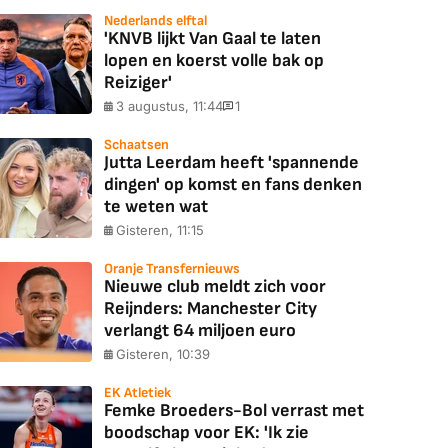
Nederlands elftal
'KNVB lijkt Van Gaal te laten
lopen en koerst volle bak op
Reiziger'
3 augustus, 11:44
1
Schaatsen
Jutta Leerdam heeft 'spannende
dingen' op komst en fans denken
te weten wat
Gisteren, 11:15
Oranje Transfernieuws
Nieuwe club meldt zich voor
Reijnders: Manchester City
verlangt 64 miljoen euro
Gisteren, 10:39
EK Atletiek
Femke Broeders-Bol verrast met
boodschap voor EK: 'Ik zie