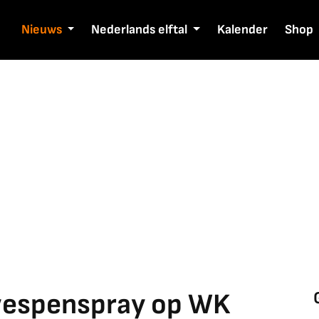
Nieuws
Nederlands elftal
Kalender
Shop
wespenspray op WK