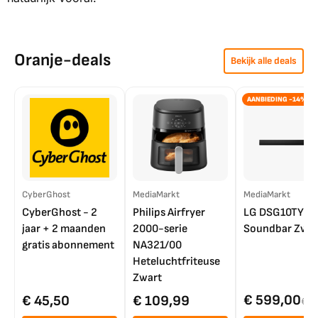
Oranje-deals
Bekijk alle deals
AANBIEDING -14%
CyberGhost
MediaMarkt
MediaMarkt
CyberGhost - 2
Philips Airfryer
LG DSG10TY
jaar + 2 maanden
2000-serie
Soundbar Zwar
gratis abonnement
NA321/00
Heteluchtfriteuse
Zwart
€ 599,00
€ 45,50
€ 109,99
€ 7