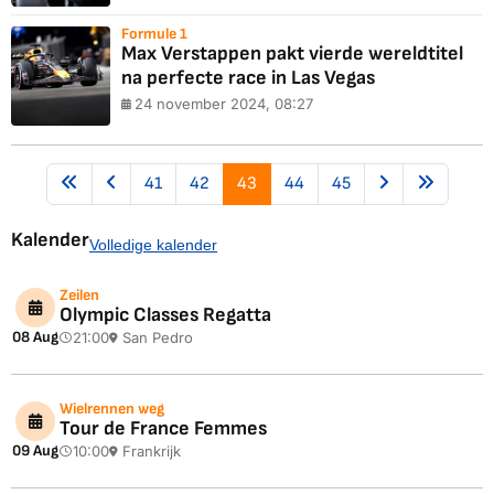
Formule 1
Max Verstappen pakt vierde wereldtitel
na perfecte race in Las Vegas
24 november 2024, 08:27
41
42
43
44
45
Kalender
Volledige kalender
Zeilen
Olympic Classes Regatta
08 Aug
21:00
San Pedro
Wielrennen weg
Tour de France Femmes
09 Aug
10:00
Frankrijk