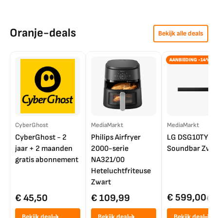
Oranje-deals
Bekijk alle deals
AANBIEDING -14%
CyberGhost
MediaMarkt
MediaMarkt
CyberGhost - 2
Philips Airfryer
LG DSG10TY
jaar + 2 maanden
2000-serie
Soundbar Zwar
gratis abonnement
NA321/00
Heteluchtfriteuse
Zwart
€ 599,00
€ 45,50
€ 109,99
€ 7
Bekijk deal
Bekijk deal
Bekijk deal