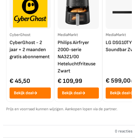
CyberGhost
MediaMarkt
MediaMarkt
CyberGhost - 2
Philips Airfryer
LG DSG10TY
jaar + 2 maanden
2000-serie
Soundbar Zwar
gratis abonnement
NA321/00
Heteluchtfriteuse
Zwart
€ 599,00
€ 45,50
€ 109,99
€ 7
Bekijk deal
Bekijk deal
Bekijk deal
Prijs en voorraad kunnen wijzigen. Aankopen lopen via de partner.
0 reacties