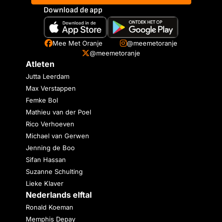
Download de app
Mee Met Oranje
@meemetoranje
@meemetoranje
Atleten
Jutta Leerdam
Max Verstappen
Femke Bol
Mathieu van der Poel
Rico Verhoeven
Michael van Gerwen
Jenning de Boo
Sifan Hassan
Suzanne Schulting
Lieke Klaver
Nederlands elftal
Ronald Koeman
Memphis Depay