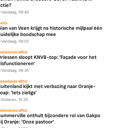
ctie?
Vandaag, 09:40
arts
ian van Veen krijgt na historische mijlpaal één
duidelijke boodschap mee
Vandaag, 09:02
ederlands elftal
Driessen sloopt KNVB-top: 'Façade voor het
disfunctioneren'
Vandaag, 08:35
ederlands elftal
uitenland kijkt met verbazing naar Oranje-
oap: 'Iets zieligs'
Gisteren, 15:35
ederlands elftal
Summerville onthult bijzondere rol van Gakpo
ij Oranje: 'Onze pastoor'