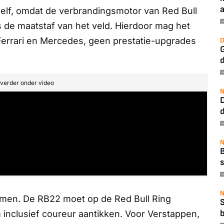
a
zelf, omdat de verbrandingsmotor van Red Bull
 de maatstaf van het veld. Hierdoor mag het
 Ferrari en Mercedes, geen prestatie-upgrades
D
G
t verder onder video
N
N
B
s
N
komen. De RB22 moet op de Red Bull Ring
b
m inclusief coureur aantikken. Voor Verstappen,