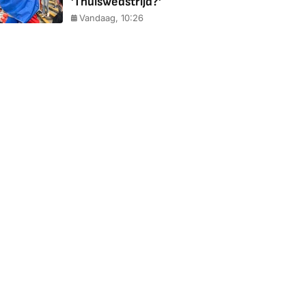
'Thuiswedstrijd?'
Vandaag, 10:26