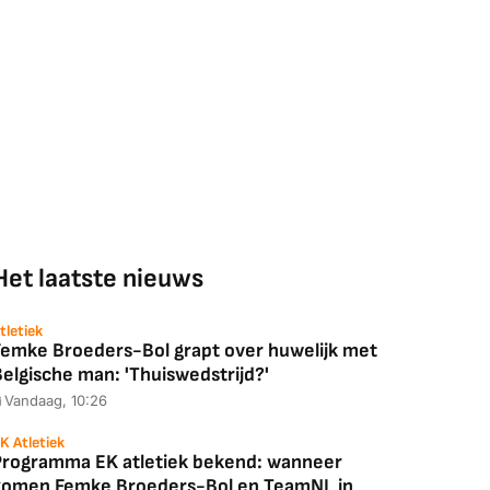
Het laatste nieuws
tletiek
Femke Broeders-Bol grapt over huwelijk met
elgische man: 'Thuiswedstrijd?'
Vandaag, 10:26
K Atletiek
Programma EK atletiek bekend: wanneer
komen Femke Broeders-Bol en TeamNL in