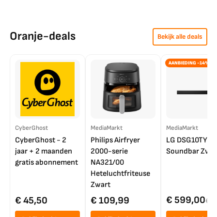
Oranje-deals
Bekijk alle deals
AANBIEDING -14%
CyberGhost
MediaMarkt
MediaMarkt
CyberGhost - 2
Philips Airfryer
LG DSG10TY
jaar + 2 maanden
2000-serie
Soundbar Zwar
gratis abonnement
NA321/00
Heteluchtfriteuse
Zwart
€ 599,00
€ 45,50
€ 109,99
€ 7