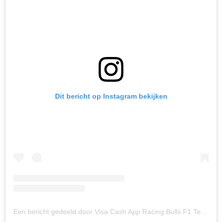
Dit bericht op Instagram bekijken
Een bericht gedeeld door Visa Cash App Racing Bulls F1 Team (@visacashapprb)