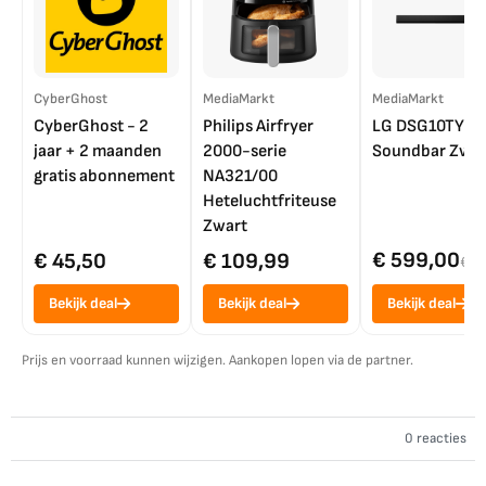
CyberGhost
MediaMarkt
MediaMarkt
CyberGhost - 2
Philips Airfryer
LG DSG10TY
jaar + 2 maanden
2000-serie
Soundbar Zwar
gratis abonnement
NA321/00
Heteluchtfriteuse
Zwart
€ 599,00
€ 45,50
€ 109,99
€ 7
Bekijk deal
Bekijk deal
Bekijk deal
Prijs en voorraad kunnen wijzigen. Aankopen lopen via de partner.
0 reacties