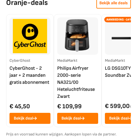
Oranje-deals
Bekijk alle deals
AANBIEDING -14%
CyberGhost
MediaMarkt
MediaMarkt
CyberGhost - 2
Philips Airfryer
LG DSG10TY
jaar + 2 maanden
2000-serie
Soundbar Zwar
gratis abonnement
NA321/00
Heteluchtfriteuse
Zwart
€ 599,00
€ 45,50
€ 109,99
€ 7
Bekijk deal
Bekijk deal
Bekijk deal
Prijs en voorraad kunnen wijzigen. Aankopen lopen via de partner.