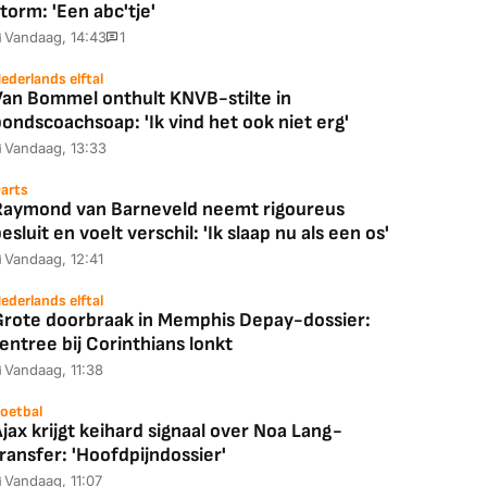
torm: 'Een abc'tje'
Vandaag, 14:43
1
ederlands elftal
Van Bommel onthult KNVB-stilte in
ondscoachsoap: 'Ik vind het ook niet erg'
Vandaag, 13:33
arts
Raymond van Barneveld neemt rigoureus
esluit en voelt verschil: 'Ik slaap nu als een os'
Vandaag, 12:41
ederlands elftal
Grote doorbraak in Memphis Depay-dossier:
entree bij Corinthians lonkt
Vandaag, 11:38
oetbal
jax krijgt keihard signaal over Noa Lang-
ransfer: 'Hoofdpijndossier'
Vandaag, 11:07