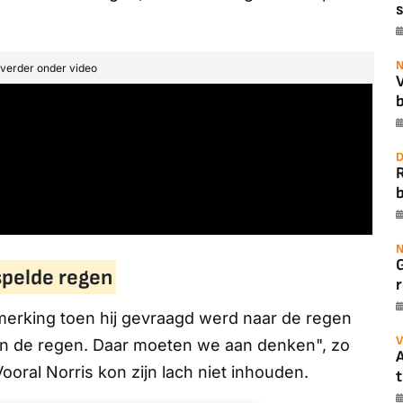
s
N
t verder onder video
b
D
b
N
spelde regen
r
erking toen hij gevraagd werd naar de regen
V
d in de regen. Daar moeten we aan denken", zo
A
 Vooral Norris kon zijn lach niet inhouden.
t