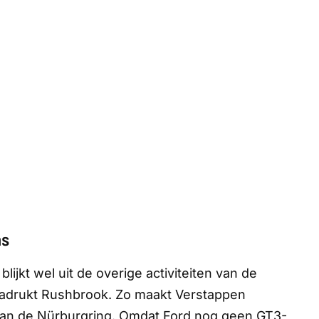
ns
blijkt wel uit de overige activiteiten van de
 benadrukt Rushbrook. Zo maakt Verstappen
 van de Nürburgring. Omdat Ford nog geen GT3-