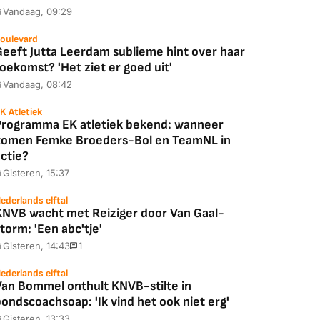
Vandaag, 09:29
oulevard
Geeft Jutta Leerdam sublieme hint over haar
oekomst? 'Het ziet er goed uit'
Vandaag, 08:42
K Atletiek
Programma EK atletiek bekend: wanneer
komen Femke Broeders-Bol en TeamNL in
ctie?
Gisteren, 15:37
ederlands elftal
KNVB wacht met Reiziger door Van Gaal-
torm: 'Een abc'tje'
Gisteren, 14:43
1
ederlands elftal
Van Bommel onthult KNVB-stilte in
ondscoachsoap: 'Ik vind het ook niet erg'
Gisteren, 13:33