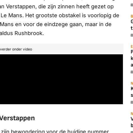
van Verstappen, die zijn zinnen heeft gezet op
e Mans. Het grootste obstakel is voorlopig de
B
e Mans en voor de eindzege gaan, maar in de
t
, aldus Rushbrook.
E
t verder onder video
a
N
s
N
 Verstappen
b
d zijn bewondering voor de huidige nummer