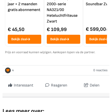
jaar + 2 maanden
2000-serie
Soundbar Zwar
gratis abonnement
NA321/00
Heteluchtfriteuse
Zwart
€ 599,00
€ 45,50
€ 109,99
€ 7
Bekijk deal
Bekijk deal
Bekijk deal
Prijs en voorraad kunnen wijzigen. Aankopen lopen via de partner.
4
0 reacties
Interessant
Reageren
Delen
Lees meer over: