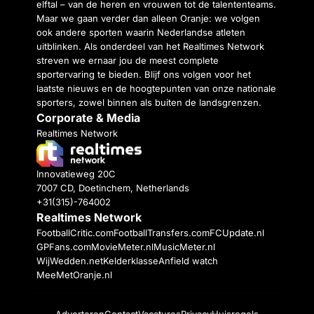
elftal – van de heren en vrouwen tot de talententeams.
Maar we gaan verder dan alleen Oranje: we volgen
ook andere sporten waarin Nederlandse atleten
uitblinken. Als onderdeel van het Realtimes Network
streven we ernaar jou de meest complete
sportervaring te bieden. Blijf ons volgen voor het
laatste nieuws en de hoogtepunten van onze nationale
sporters, zowel binnen als buiten de landsgrenzen.
Corporate & Media
Realtimes Network
Innovatieweg 20C
7007 CD, Doetinchem, Netherlands
+31(315)-764002
Realtimes Network
FootballCritic.com
FootballTransfers.com
FCUpdate.nl
GPFans.com
MovieMeter.nl
MusicMeter.nl
WijWedden.net
Kelderklasse
Anfield watch
MeeMetOranje.nl