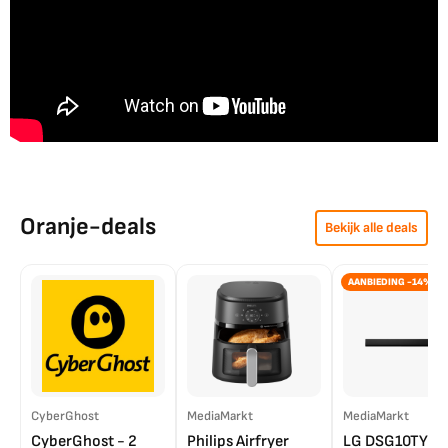
Oranje-deals
Bekijk alle deals
AANBIEDING -14%
CyberGhost
MediaMarkt
MediaMarkt
CyberGhost - 2
Philips Airfryer
LG DSG10TY