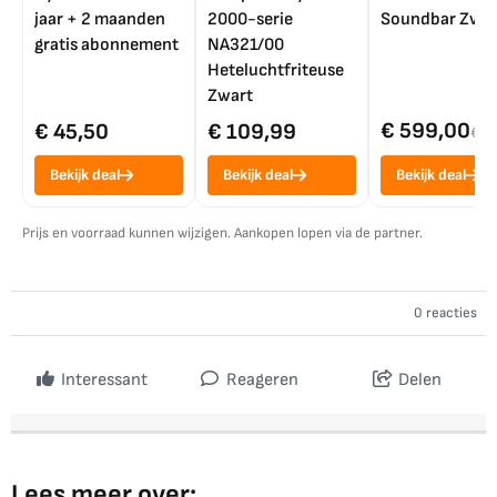
jaar + 2 maanden
2000-serie
Soundbar Zwar
gratis abonnement
NA321/00
Heteluchtfriteuse
Zwart
€ 599,00
€ 45,50
€ 109,99
€ 7
Bekijk deal
Bekijk deal
Bekijk deal
Prijs en voorraad kunnen wijzigen. Aankopen lopen via de partner.
0 reacties
Interessant
Reageren
Delen
Lees meer over: