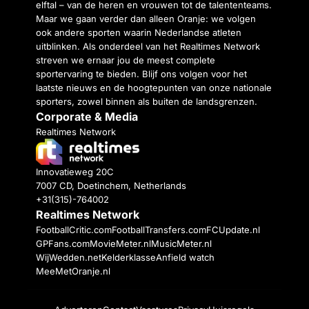
elftal – van de heren en vrouwen tot de talententeams.
Maar we gaan verder dan alleen Oranje: we volgen
ook andere sporten waarin Nederlandse atleten
uitblinken. Als onderdeel van het Realtimes Network
streven we ernaar jou de meest complete
sportervaring te bieden. Blijf ons volgen voor het
laatste nieuws en de hoogtepunten van onze nationale
sporters, zowel binnen als buiten de landsgrenzen.
Corporate & Media
Realtimes Network
Innovatieweg 20C
7007 CD, Doetinchem, Netherlands
+31(315)-764002
Realtimes Network
FootballCritic.com
FootballTransfers.com
FCUpdate.nl
GPFans.com
MovieMeter.nl
MusicMeter.nl
WijWedden.net
Kelderklasse
Anfield watch
MeeMetOranje.nl