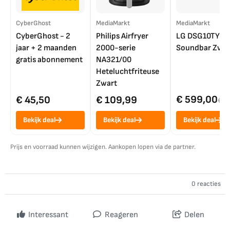
CyberGhost
MediaMarkt
MediaMarkt
CyberGhost - 2
Philips Airfryer
LG DSG10TY
jaar + 2 maanden
2000-serie
Soundbar Zwar
gratis abonnement
NA321/00
Heteluchtfriteuse
Zwart
€ 599,00
€ 45,50
€ 109,99
€ 7
Bekijk deal
Bekijk deal
Bekijk deal
Prijs en voorraad kunnen wijzigen. Aankopen lopen via de partner.
0 reacties
Interessant
Reageren
Delen