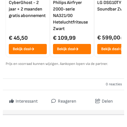
CyberGhost - 2
Philips Airfryer
LG DSG10TY
jaar + 2 maanden
2000-serie
Soundbar Zwar
gratis abonnement
NA321/00
Heteluchtfriteuse
Zwart
€ 599,00
€ 45,50
€ 109,99
€ 7
Bekijk deal
Bekijk deal
Bekijk deal
Prijs en voorraad kunnen wijzigen. Aankopen lopen via de partner.
0 reacties
Interessant
Reageren
Delen