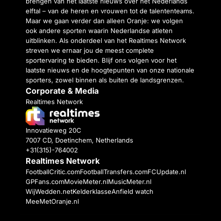
brengen van het laatste nieuws over het Nederlands
elftal – van de heren en vrouwen tot de talententeams.
Maar we gaan verder dan alleen Oranje: we volgen
ook andere sporten waarin Nederlandse atleten
uitblinken. Als onderdeel van het Realtimes Network
streven we ernaar jou de meest complete
sportervaring te bieden. Blijf ons volgen voor het
laatste nieuws en de hoogtepunten van onze nationale
sporters, zowel binnen als buiten de landsgrenzen.
Corporate & Media
Realtimes Network
Innovatieweg 20C
7007 CD, Doetinchem, Netherlands
+31(315)-764002
Realtimes Network
FootballCritic.com
FootballTransfers.com
FCUpdate.nl
GPFans.com
MovieMeter.nl
MusicMeter.nl
WijWedden.net
Kelderklasse
Anfield watch
MeeMetOranje.nl